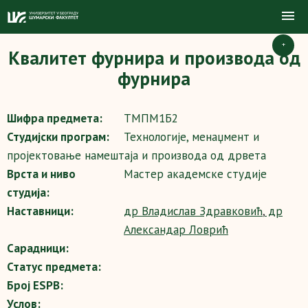
+
Квалитет фурнира и производа од
фурнира
Шифра предмета:
ТМПМ1Б2
Студијски програм:
Teхнологије, менаџмент и
пројектовање намештаја и производа од дрвета
Врста и ниво
Mастер академске студије
студија:
Наставници:
др Владислав Здравковић
,
др
Александар Ловрић
Сарадници:
Статус предмета:
Број ESPB:
Услов: