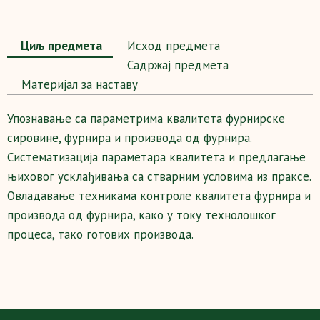
Циљ предмета
Исход предмета
Садржај предмета
Maтеријал за наставу
Упознавање са параметрима квалитета фурнирске
сировине, фурнира и производа од фурнира.
Систематизација параметара квалитета и предлагање
њиховог усклађивања са стварним условима из праксе.
Овладавање техникама контроле квалитета фурнира и
производа од фурнира, како у току технолошког
процеса, тако готових производа.