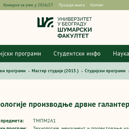
Конкурси за упис у 2026/27
Продаја књига
Контакт
ијски програми
Студентски инфо
Наук
ски програми
Мастер студије (2013.)
Студијски програми
>
>
производње дрвне галантерије
ологије производње дрвне галантер
предмета:
ТМПМ2А1
ски програм:
Технологије, менаџмент и пројектовање н