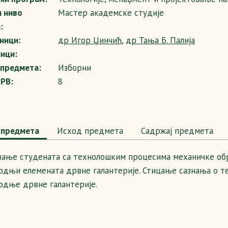
и ниво
Mастер академске студије
:
ници:
др Игор Џинчић
,
др Тања Б. Палија
ици:
 предмета:
Изборни
SPB:
8
предмета
Исход предмета
Садржај предмета
вање студената са технолошким процесима механичке о
одњи елемената дрвне галантерије. Стицање сазнања о те
одње дрвне галантерије.