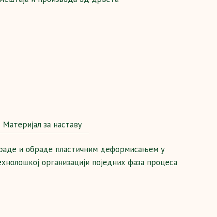
Maтеријал за наставу
браде и обраде пластичним деформисањем у
хнолошкој организацији поједних фаза процеса