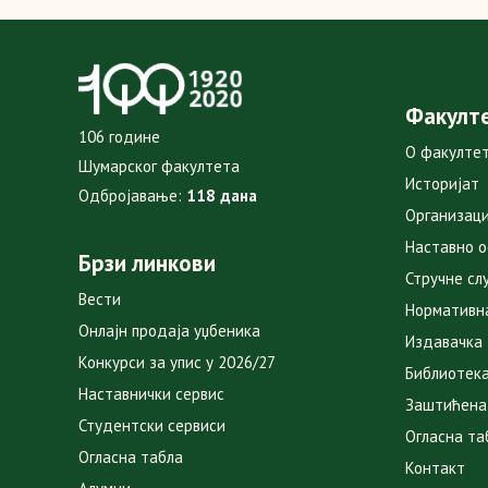
Факулт
106 године
О факулте
Шумарског факултета
Историјат
Одбројавање:
118 дана
Организаци
Наставно 
Брзи линкови
Стручне сл
Вести
Нормативн
Онлајн продаја уџбеника
Издавачка
Конкурси за упис у 2026/27
Библиотек
Наставнички сервис
Заштићена
Студентски сервиси
Огласна та
Огласна табла
Контакт