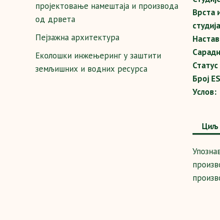
пројектовање намештаја и производа
Врста 
од дрвета
студија
Пејзажна архитектура
Настав
Сарадн
Еколошки инжењеринг у заштити
Статус
земљишних и водних ресурса
Број E
Услов:
Циљ 
Упозна
произв
произв