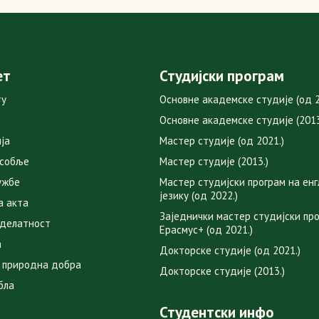
ет
Студијски програм
ту
Основне академске студије (од 2
Основне академске студије (2013
ја
Мастер студије (од 2021.)
особље
Мастер студије (2013.)
ужбе
Мастер студијски програм на ен
језику (од 2022.)
а акта
Заједнички мастер студијски пр
 делатност
Ерасмус+ (од 2021.)
а
Докторске студије (од 2021.)
 природна добра
Докторске студије (2013.)
бла
Студентски инфо