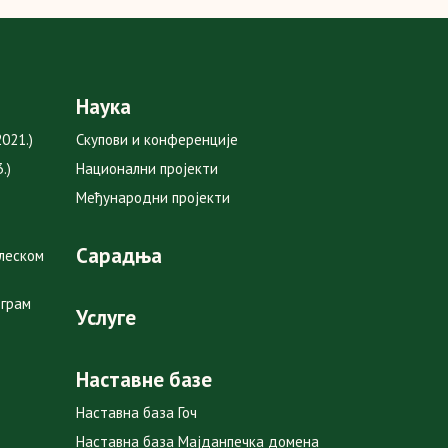
Наука
021.)
Скупови и конференције
.)
Национални пројекти
Међународни пројекти
Сарадња
глеском
ограм
Услуге
Наставне базе
Наставна база Гоч
Наставна база Мајданпечка домена