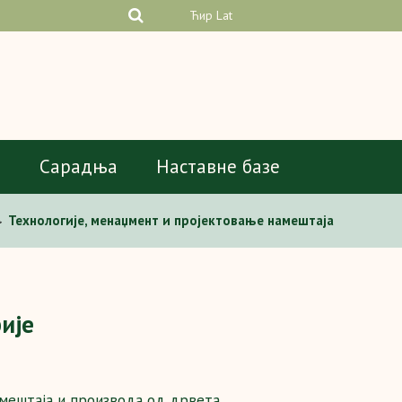
Ћир
Lat
а
Сарадња
Наставне базе
Технологије, менаџмент и пројектовање намештаја
>
ије
амештаја и производа од дрвета