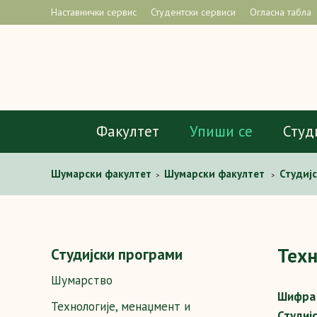
Наставнички сервис
Студентски сервиси
Огласна табла
Факултет
Упиши се
Студ
Шумaрски факултет
Шумарски факултет
Студиј
>
>
и производа од дрвета
Предмети
Технологије 
>
>
Техн
Студијски програми
Шумарство
Шифра 
Технологије, менаџмент и
Студиј