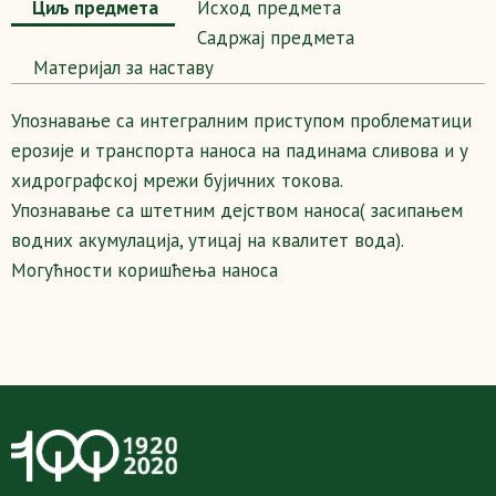
Циљ предмета
Исход предмета
Садржај предмета
Maтеријал за наставу
Упознавање са интегралним приступом проблематици
ерозије и транспорта наноса на падинама сливова и у
хидрографској мрежи бујичних токова.
Упознавање са штетним дејством наноса( засипањем
водних акумулација, утицај на квалитет вода).
Могућности коришћења наноса