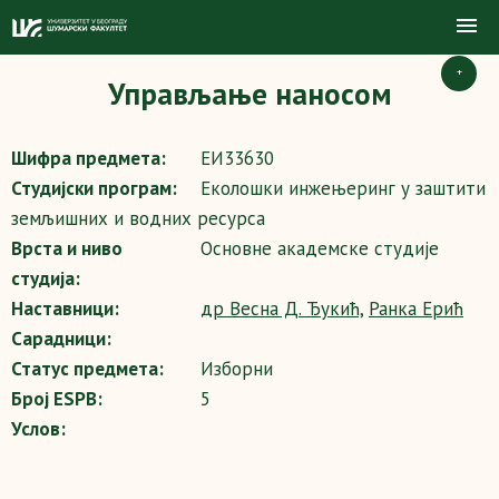
+
Управљање наносом
Шифра предмета:
ЕИ33630
Студијски програм:
Еколошки инжењеринг у заштити
земљишних и водних ресурса
Врста и ниво
Основне академске студије
студија:
Наставници:
др Весна Д. Ђукић,
Ранка Ерић
Сарадници:
Статус предмета:
Изборни
Број ESPB:
5
Услов: