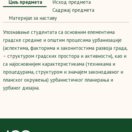
Циљ предмета
Исход предмета
Садржај предмета
Maтеријал за наставу
Упознавање студентата са основним елементима
градске средине и општим процесима урбанизације
(аспектима, факторима и законитостима развоја града,
– структуром градских простора и активности), као и
са најосновнијим карактеристикама (техникама и
процедурама, структуром и значајем законодавног и
планског окружења) урбанистичког планирања и
урбаног дизајна.