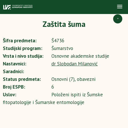
+
Zaštita šuma
Šifra predmeta:
Š4736
Studijski program:
Šumarstvo
Vrsta i nivo studija:
Osnovne akademske studije
Nastavnici:
dr Slobodan Milanović
Saradnici:
Status predmeta:
Osnovni (7), obavezni
Broj ESPB:
6
Uslov:
Položeni ispiti iz Šumske
fitopatologije i Šumarske entomologije