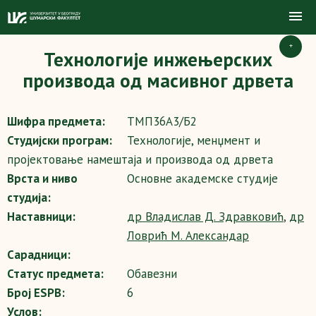
+
Технологије инжењерских
производа од масивног дрвета
Шифра предмета:
ТМП36А3/Б2
Студијски програм:
Технологије, менџмент и
пројектовање намештаја и производа од дрвета
Врста и ниво
Основне академске студије
студија:
Наставници:
др Владислав Д. Здравковић
,
др
Ловрић М. Александар
Сарадници:
Статус предмета:
Обавезни
Број ESPB:
6
Услов: