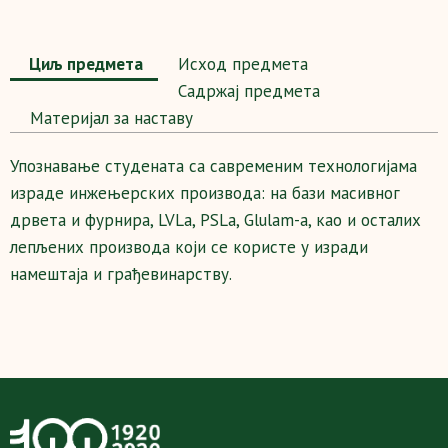
Циљ предмета
Исход предмета
Садржај предмета
Maтеријал за наставу
Упознавање студената са савременим технологијама
израде инжењерских
производа: на бази масивног
дрвета и фурнира, LVLa, PSLa, Glulam-а, као и
осталих
лепљених производа који се користе у изради
намештаја и грађевинарству.