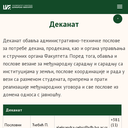
+
Деканат
Деканат обавља административно-техничке пословe
за потребе декана, продекана, као и органа управљања
и стручних органа Факултета. Поред тога, обавља и
послове везане за међународну сарадњу и сарадњу са
институцијама у земљи, послове координације и рада у
вези са разменом студената, припрема и прати
реализације међународних уговора и све послове из
домена односа с јавношћу.
Деканат
+381
Пословни
Ћебић П.
(11)
aleksandra.cebic@sfb.bg.ac.rs