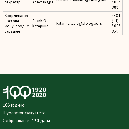
секретар
Александра
3053
988
Координатор
+381
послова
Лазић О.
(11)
katarina.lazic@sfb.bg.ac.rs
међународне
Катарина
3053
сарадње
939
106 године
Шумарског факултета
Одбројавање:
120 дана