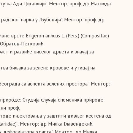
рту на Ади Циганлији”. Ментор: проф. др Матилда
градског парка у Љубовији”. Ментор: проф. др
не врсте Erigeron annuus L. (Pers.) (Compositae)
а Обратов‑Петковић
раст и развиће киселог дрвета и значај за
тва биљака за зелене кровове и утицај на
Београда са аспекта зелених простора”. Ментор:
 природе: Студија случаја споменика природе
дни проф.
методе ињектовања у заштити дивљег кестена од
lariidae)”. Ментор: др Милка Главендекић.
их дефолијатора храста”. Ментор: др Милка