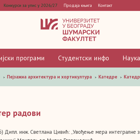
Конкурси за упис у 2026/27
Продаја књига
Контакт
ијски програми
Студентски инфо
Наук
и
Пејзажна архитектура и хортикултура
Катедре
Катедр
>
>
>
тер радови
6) Дипл. инж. Светлана Цивић: „Увођење мера интегралне з