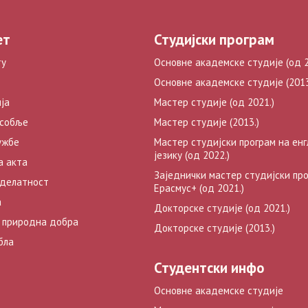
ет
Студијски програм
ту
Основне академске студије (од 2
Основне академске студије (2013
ја
Мастер студије (од 2021.)
особље
Мастер студије (2013.)
ужбе
Мастер студијски програм на ен
језику (од 2022.)
а акта
Заједнички мастер студијски пр
 делатност
Ерасмус+ (од 2021.)
а
Докторске студије (од 2021.)
 природна добра
Докторске студије (2013.)
бла
Студентски инфо
Основне академске студије