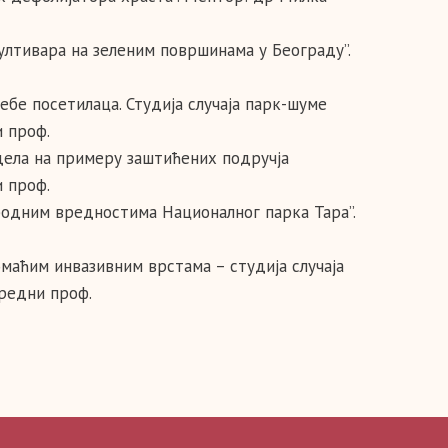
ултивара на зеленим површинама у Београду”.
ебе посетилаца. Студија случаја парк-шуме
 проф.
едела на примеру заштићених подручја
 проф.
иродним вредностима Националног парка Тара”.
омаћим инвазивним врстама – студија случаја
нредни проф.