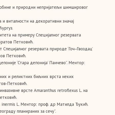
 особине и природни непријатељи шимшировог
а и виталности на декоративни значај
Ћургуз.
зитета на примеру Специјалног резервата
братов Петковић.
т Специјалног резервата природе ‘Гоч‒Гвоздац’
тов Петковић.
епоније ‘Стара депонија’ Панчево”. Ментор:
ичних и реликтних биљних врста неких
тов‑Петковић.
инвазивне врсте Amaranthus retroflexus L. на
етковић.
 inermis L. Ментор: проф. др Матилда Ђукић.
еограду планираних за сечу”.