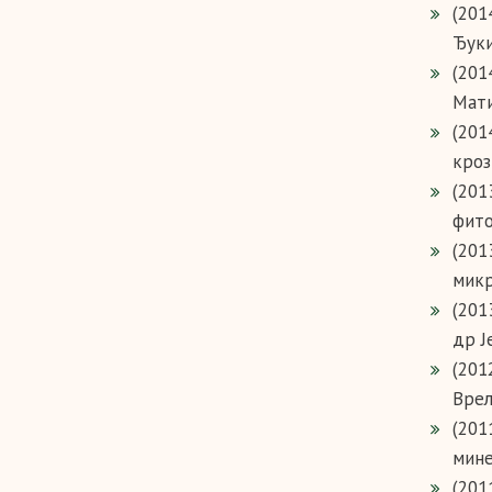
(201
Ђуки
(201
Мати
(201
кроз
(201
фито
(201
микр
(201
др Ј
(201
Врел
(201
мине
(201