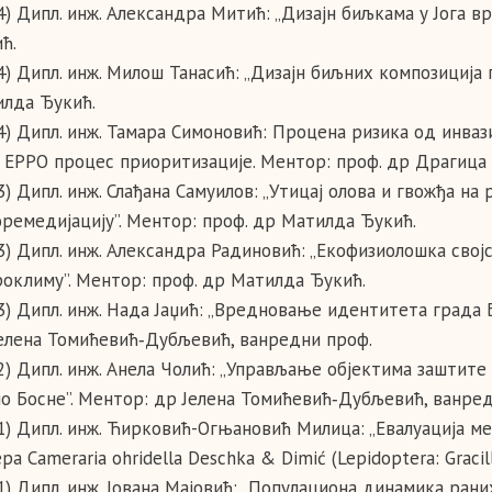
4) Дипл. инж. Александра Митић: „Дизајн биљкама у Јога в
ћ.
4) Дипл. инж. Милош Танасић: „Дизајн биљних композиција 
лда Ђукић.
4) Дипл. инж. Тамара Симоновић: Процена ризика од инвазив
 EPPO процес приоритизације. Ментор: проф. др Драгиц
3) Дипл. инж. Слађана Самуилов: „Утицај олова и гвожђа на 
ремедијацију”. Ментор: проф. др Матилда Ђукић.
3) Дипл. инж. Александра Радиновић: „Екофизиолошка својс
оклиму”. Ментор: проф. др Матилда Ђукић.
3) Дипл. инж. Нада Јаџић: „Вредновање идентитета града 
елена Томићевић‑Дубљевић, ванредни проф.
2) Дипл. инж. Анела Чолић: „Управљање објектима заштите
о Босне”. Ментор: др Јелена Томићевић‑Дубљевић, ванре
1) Дипл. инж. Ћирковић-Огњановић Милица: „Евалуација 
ра Cameraria ohridella Deschka & Dimić (Lepidoptera: Gracil
1) Дипл. инж. Јована Mајовић: „Популациона динамика ран