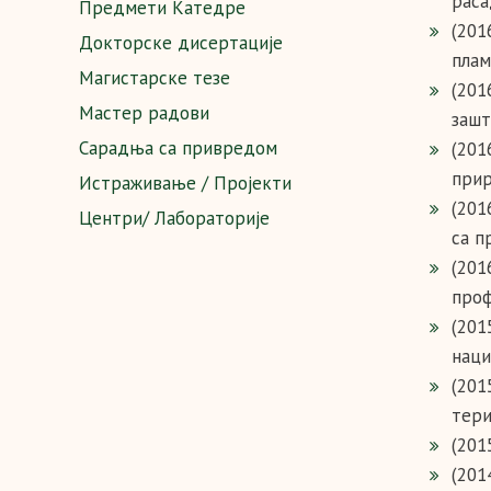
раса
Предмети Катедре
(201
Докторске дисертације
плам
Магистарске тезе
(201
Мастер радови
зашт
Сарадња са привредом
(201
прир
Истраживање / Пројекти
(201
Центри/ Лабораторије
са п
(201
проф
(201
наци
(201
тери
(201
(201