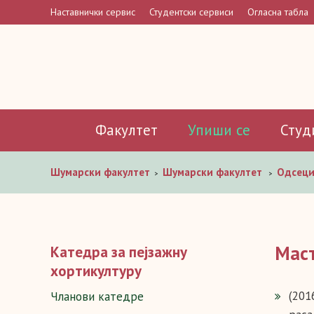
Наставнички сервис
Студентски сервиси
Огласна табла
Факултет
Упиши се
Студ
Шумaрски факултет
Шумарски факултет
Одсец
>
>
Мас
Катедра за пејзажну
хортикултуру
(201
Чланови катедре