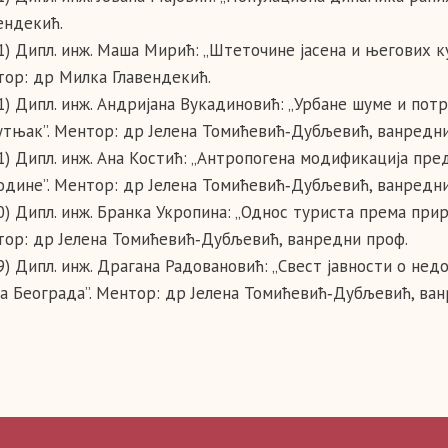
ендекић.
1) Дипл. инж. Маша Мирић: „Штеточине јасена и његових к
ор: др Милка Главендекић.
1) Дипл. инж. Андријана Вукадиновић: „Урбане шуме и потр
тњак”. Ментор: др Јелена Томићевић‑Дубљевић, ванредни
1) Дипл. инж. Ана Костић: „Антропогена модификација пр
одине”. Ментор: др Јелена Томићевић‑Дубљевић, ванредни
0) Дипл. инж. Бранка Укропина: „Однос туриста према пр
ор: др Јелена Томићевић‑Дубљевић, ванредни проф.
9) Дипл. инж. Драгана Радовановић: „Свест јавности о нед
а Београда”. Ментор: др Јелена Томићевић‑Дубљевић, ва