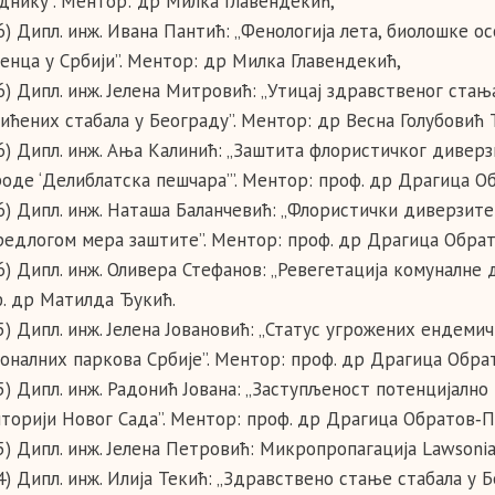
днику”. Ментор: др Милка Главендекић,
6) Дипл. инж. Ивана Пантић: „Фенологија лета, биолошке
енца у Србији”. Ментор: др Милка Главендекић,
6) Дипл. инж. Јелена Митровић: „Утицај здравственог стањ
ићених стабала у Београду”. Ментор: др Весна Голубовић 
6) Дипл. инж. Ања Калинић: „Заштита флористичког дивер
оде ‘Делиблатска пешчара’”. Ментор: проф. др Драгица О
6) Дипл. инж. Наташа Баланчевић: „Флористички диверзите
редлогом мера заштите”. Ментор: проф. др Драгица Обра
6) Дипл. инж. Оливера Стефанов: „Ревегетација комуналне д
. др Матилда Ђукић.
5) Дипл. инж. Јелена Јовановић: „Статус угрожених ендем
оналних паркова Србије”. Ментор: проф. др Драгица Обра
5) Дипл. инж. Радонић Јована: „Заступљеност потенцијално 
торији Новог Сада”. Ментор: проф. др Драгица Обратов‑П
5) Дипл. инж. Јелена Петровић: Микропропагација Lawsonia
4) Дипл. инж. Илија Текић: „Здравствено стање стабала у Б