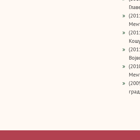
Глав
(201
Мент
(201
Кошу
(201
Војв
(201
Мент
(200
град