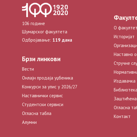
Факулт
106 године
О факулте
Шумарског факултета
Историјат
Одбројавање:
119 дана
Организаци
Наставно 
Брзи линкови
Стручне сл
Вести
Нормативн
Онлајн продаја уџбеника
Издавачка
Конкурси за упис у 2026/27
Библиотек
Наставнички сервис
Заштићена
Студентски сервиси
Огласна та
Огласна табла
Контакт
Алумни