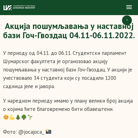
+
Акција пошумљавања у наставној
бази Гоч-Гвоздац 04.11-06.11.2022.
У периоду од 04.11. до 06.11. Студентски парламент
Шумарског факултета је органозовао акцију
пошумљавања у наставној бази Гоч-Гвоздац. У акцији је
учествовало 34 студента који су посадили 1200
садница јеле и јавора.
У наредном периоду имамо у плану велики број акција
о којима ћете благовремено бити обавештени.
Фото: @jocajoca_