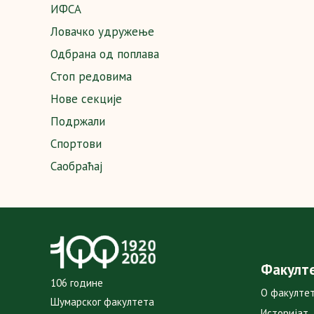
ИФСА
Ловачко удружење
Одбрана од поплава
Стоп редовима
Нове секције
Подржали
Спортови
Саобраћај
Факулт
106 године
О факулте
Шумарског факултета
Историјат