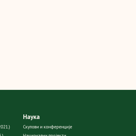
Наука
021.)
Скупови и конференције
.)
Национални пројекти