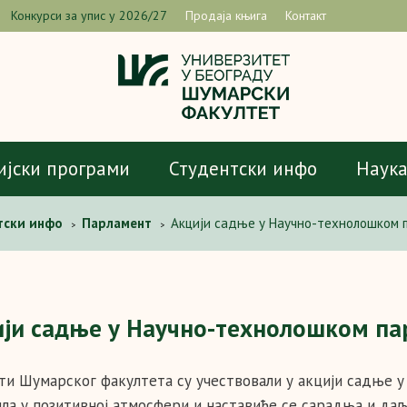
Конкурси за упис у 2026/27
Продаја књига
Контакт
ијски програми
Студентски инфо
Наук
тски инфо
Парламент
Aкцији садње у Научно-технолошком п
>
>
ји садње у Научно-технолошком пар
ти Шумарског факултета су учествовали у акцији садње у
шла у позитивној атмосфери и наставиће се сарадња и даљ