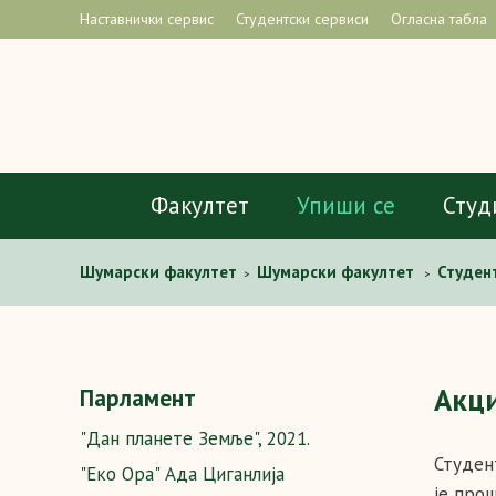
Наставнички сервис
Студентски сервиси
Огласна табла
Факултет
Упиши се
Студ
Шумaрски факултет
Шумарски факултет
Студен
>
>
Aкци
Парламент
"Дан планете Земље", 2021.
Студен
"Еко Ора" Ада Циганлија
је про