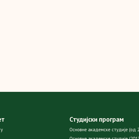
ет
Студијски програм
ту
Основне академске студије (од 2
Основне академске студије (2013