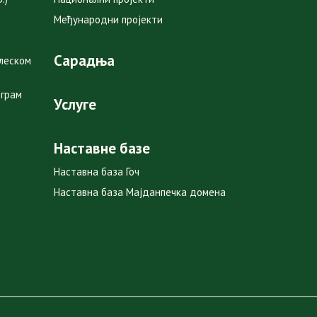
Међународни пројекти
Сарадња
глеском
ограм
Услуге
Наставне базе
Наставна база Гоч
Наставна база Мајданпечка домена