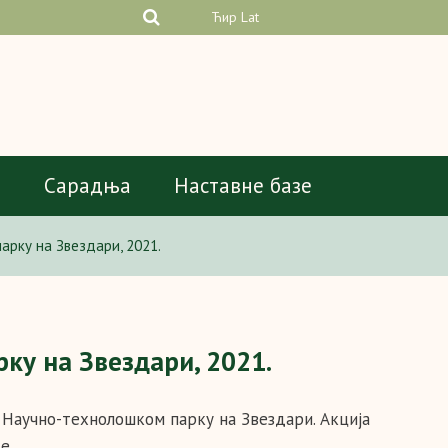
Ћир
Lat
а
Сарадња
Наставне базе
арку на Звездари, 2021.
ку на Звездари, 2021.
 Научно-технолошком парку на Звездари. Акција
е.