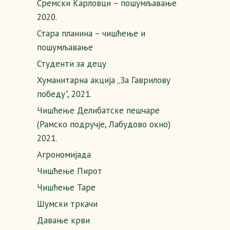
Сремски Карловци – пошумљавање
2020.
Стара планина – чишћење и
пошумљавање
Студенти за децу
Хуманитарна акција „За Гаврилову
победу", 2021.
Чишћење Делибатске пешчаре
(Рамско подручје, Лабудово окно)
2021.
Агрономијада
Чишћење Пирот
Чишћење Таре
Шумски тркачи
Давање крви