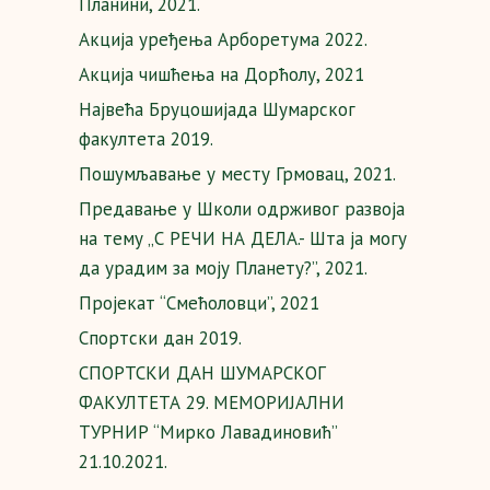
Планини, 2021.
Акција уређења Арборетума 2022.
Акција чишћења на Дорћолу, 2021
Највећа Бруцошијада Шумарског
факултета 2019.
Пошумљавање у месту Грмовац, 2021.
Предавање у Школи одрживог развоја
на тему „С РЕЧИ НА ДЕЛА.- Шта ја могу
да урадим за моју Планету?”, 2021.
Пројекат “Смећоловци”, 2021
Спортски дан 2019.
СПОРТСКИ ДАН ШУМАРСКОГ
ФАКУЛТЕТА 29. МЕМОРИЈАЛНИ
ТУРНИР “Мирко Лавадиновић”
21.10.2021.