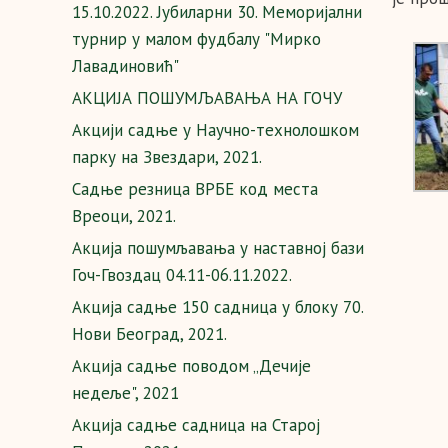
15.10.2022. Јубиларни 30. Меморијални
турнир у малом фудбалу "Мирко
Лавадиновић"
AКЦИЈА ПОШУМЉАВАЊА НА ГОЧУ
Aкцији садње у Научно-технолошком
парку на Звездари, 2021.
Cадње резница ВРБЕ код места
Вреоци, 2021.
Акција пошумљавања у наставној бази
Гоч-Гвоздац 04.11-06.11.2022.
Акција садње 150 садница у блоку 70.
Нови Београд, 2021.
Акција садње поводом „Дечије
недеље", 2021
Акција садње садница на Старој