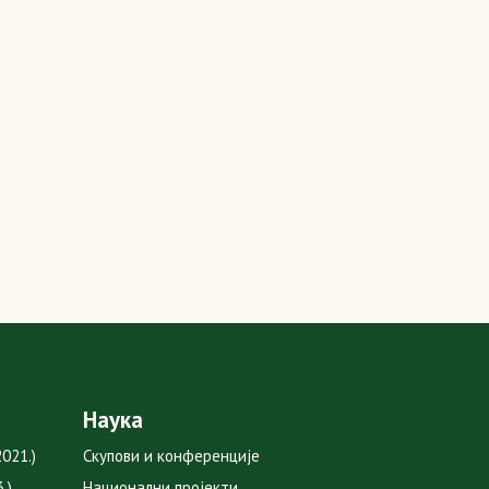
Наука
021.)
Скупови и конференције
.)
Национални пројекти