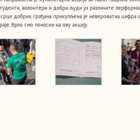
туденти, волонтери и добри људи уз различите перформан
 срце добрих грађана прикупљена је невероватна цифра од
аје. Врло смо поносни на ову акцију.