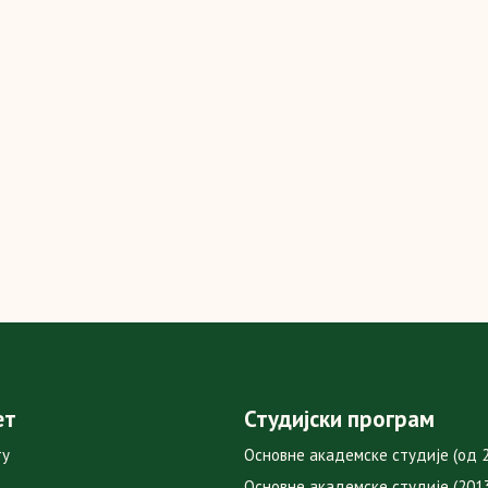
ет
Студијски програм
ту
Основне академске студије (од 2
Основне академске студије (2013