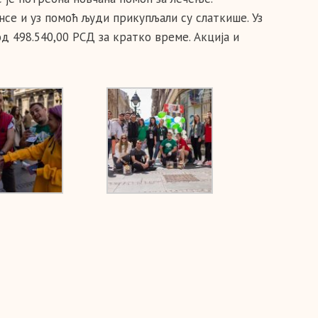
се и уз помоћ људи прикупљали су слаткише. Уз
 498.540,00 РСД за кратко време. Акција и