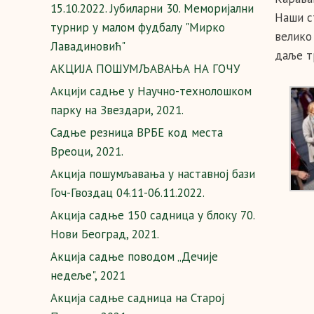
15.10.2022. Јубиларни 30. Меморијални
Наши с
турнир у малом фудбалу "Мирко
велико
Лавадиновић"
даље тр
AКЦИЈА ПОШУМЉАВАЊА НА ГОЧУ
Aкцији садње у Научно-технолошком
парку на Звездари, 2021.
Cадње резница ВРБЕ код места
Вреоци, 2021.
Акција пошумљавања у наставној бази
Гоч-Гвоздац 04.11-06.11.2022.
Акција садње 150 садница у блоку 70.
Нови Београд, 2021.
Акција садње поводом „Дечије
недеље", 2021
Акција садње садница на Старој