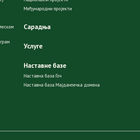
Међународни пројекти
Сарадња
глеском
ограм
Услуге
Наставне базе
Наставна база Гоч
Наставна база Мајданпечка домена