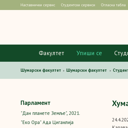
Наставнички сервис
Студентски сервиси
Огласна табла
Факултет
Упиши се
Студ
Шумaрски факултет
Шумарски факултет
Студен
>
>
Хума
Парламент
"Дан планете Земље", 2021.
24.4.2
"Еко Ора" Ада Циганлија
Карава