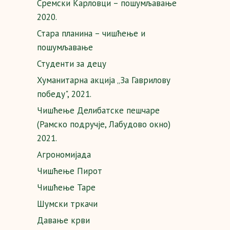
Сремски Карловци – пошумљавање
2020.
Стара планина – чишћење и
пошумљавање
Студенти за децу
Хуманитарна акција „За Гаврилову
победу", 2021.
Чишћење Делибатске пешчаре
(Рамско подручје, Лабудово окно)
2021.
Агрономијада
Чишћење Пирот
Чишћење Таре
Шумски тркачи
Давање крви