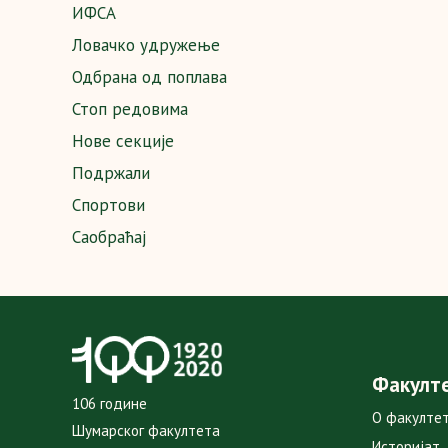
ИФСА
Ловачко удружење
Одбрана од поплава
Стоп редовима
Нове секције
Подржали
Спортови
Саобраћај
Факулт
106 године
О факулте
Шумарског факултета
Историјат