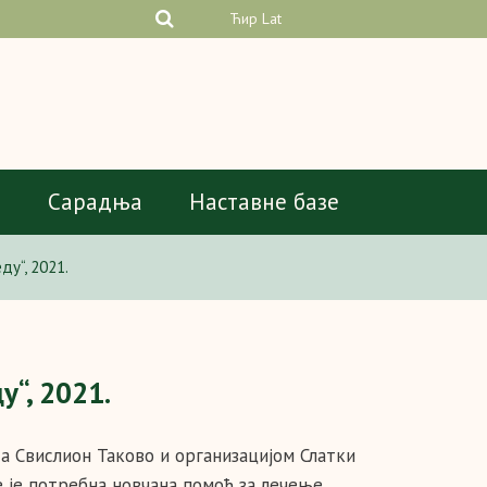
Ћир
Lat
а
Сарадња
Наставне базе
ду“, 2021.
“, 2021.
са Свислион Таково и организацијом Слатки
 је потребна новчана помоћ за лечење.