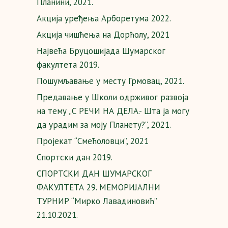
Планини, 2021.
Акција уређења Арборетума 2022.
Акција чишћења на Дорћолу, 2021
Највећа Бруцошијада Шумарског
факултета 2019.
Пошумљавање у месту Грмовац, 2021.
Предавање у Школи одрживог развоја
на тему „С РЕЧИ НА ДЕЛА.- Шта ја могу
да урадим за моју Планету?”, 2021.
Пројекат “Смећоловци”, 2021
Спортски дан 2019.
СПОРТСКИ ДАН ШУМАРСКОГ
ФАКУЛТЕТА 29. МЕМОРИЈАЛНИ
ТУРНИР “Мирко Лавадиновић”
21.10.2021.