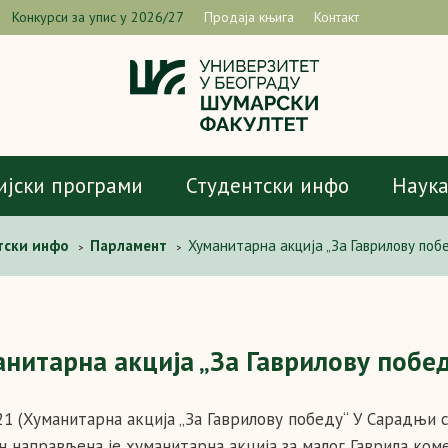
Конкурси за упис у 2026/27
Продаја књига
Контакт
ијски програми
Студентски инфо
Наук
тски инфо
Парламент
Хуманитарна акција „За Гаврилову побе
>
>
нитарна акција „За Гаврилову победу
021 (Хуманитарна акција „За Гаврилову победу“ У Сарадњи 
н направљена је хуманитарна акција за малог Гаврила коме