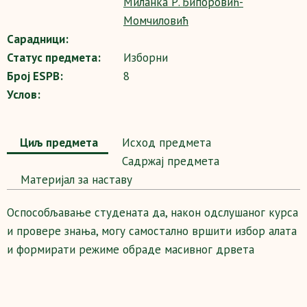
Миланка Р.Ђипоровић-
Момчиловић
Сарадници:
Статус предмета:
Изборни
Број ESPB:
8
Услов:
Циљ предмета
Исход предмета
Садржај предмета
Maтеријал за наставу
Оспособљавање студената да, након одслушаног курса
и провере знања, могу самостално вршити избор алата
и формирати режиме обраде масивног дрвета