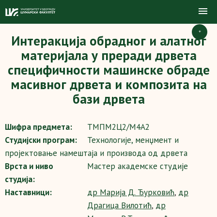
+
Интеракција обрадног и алатног
материјала у преради дрвета
специфичности машинске обраде
масивног дрвета и композита на
бази дрвета
Шифра предмета:
ТМПМ2Ц2/М4А2
Студијски програм:
Технологије, менџмент и
пројектовање намештаја и производа од дрвета
Врста и ниво
Мастер академске студије
студија:
Наставници:
др Марија Д. Ђурковић
,
др
Драгица Вилотић
,
др