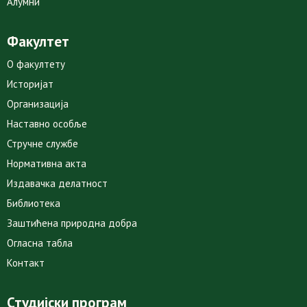
Алумни
Факултет
О факултету
Историјат
Организација
Наставно особље
Стручне службе
Нормативна акта
Издавачка делатност
Библиотека
Заштићена природна добра
Огласна табла
Контакт
Студијски програм