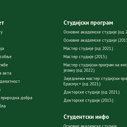
ет
Студијски програм
ту
Основне академске студије (од 2
Основне академске студије (2013
ја
Мастер студије (од 2021.)
особље
Мастер студије (2013.)
ужбе
Мастер студијски програм на ен
језику (од 2022.)
а акта
Заједнички мастер студијски пр
 делатност
Ерасмус+ (од 2021.)
а
Докторске студије (од 2021.)
 природна добра
Докторске студије (2013.)
бла
Студентски инфо
Основне академске студије