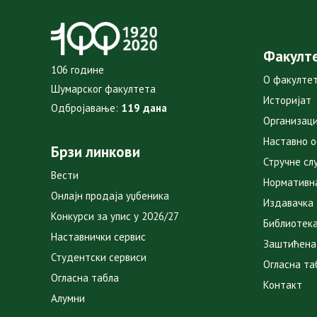
Факулт
106 године
О факулте
Шумарског факултета
Историјат
Одбројавање:
119 дана
Организаци
Наставно 
Брзи линкови
Стручне сл
Вести
Нормативн
Онлајн продаја уџбеника
Издавачка
Конкурси за упис у 2026/27
Библиотек
Наставнички сервис
Заштићена
Студентски сервиси
Огласна та
Огласна табла
Контакт
Алумни