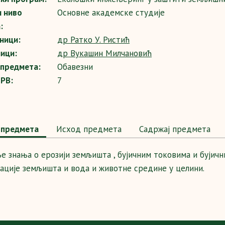
и ниво
Основне академске студије
:
ници:
др Ратко У. Ристић
ици:
др Вукашин Милчановић
 предмета:
Обавезни
SPB:
7
предмета
Исход предмета
Садржај предмета
ње знања о ерозији земљишта , бујичним токовима и бујичн
ације земљишта и вода и животне средине у целини.