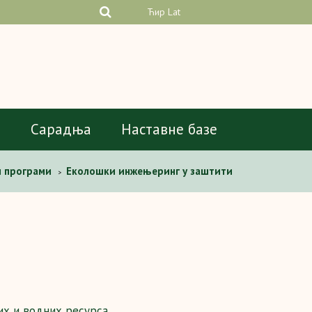
Ћир
Lat
а
Сарадња
Наставне базе
и програми
Еколошки инжењеринг у заштити
>
х и водних ресурса