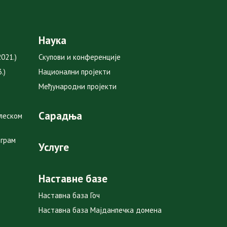
Наука
021.)
Скупови и конференције
.)
Национални пројекти
Међународни пројекти
Сарадња
глеском
ограм
Услуге
Наставне базе
Наставна база Гоч
Наставна база Мајданпечка домена