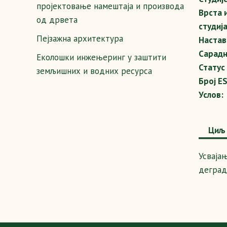
пројектовање намештаја и производа
Врста 
од дрвета
студија
Пејзажна архитектура
Настав
Сарадн
Еколошки инжењеринг у заштити
Статус
земљишних и водних ресурса
Број E
Услов:
Циљ 
Усваја
деград