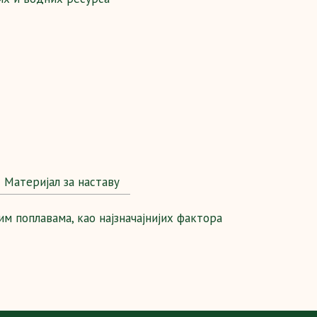
Maтеријал за наставу
им поплавама, као најзначајнијих фактора