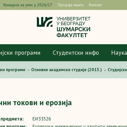
Конкурси за упис у 2026/27
Продаја књига
Контакт
ијски програми
Студентски инфо
Наук
ски програми
Основне академске студије (2013.)
Студијск
>
>
 токови и ерозија
чни токови и ерозија
предмета:
ЕИ33526
ски програм:
Еколошки инжењеринг у заштити земљишни