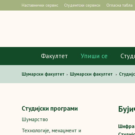
Наставнички сервис
Студентски сервиси
Огласна табла
Факултет
Упиши се
Студ
Шумaрски факултет
Шумарски факултет
Студиј
>
>
земљишних и водних ресурса
Предмети
Бујични
>
>
Буји
Студијски програми
Шумарство
Шифра 
Технологије, менаџмент и
Студиј