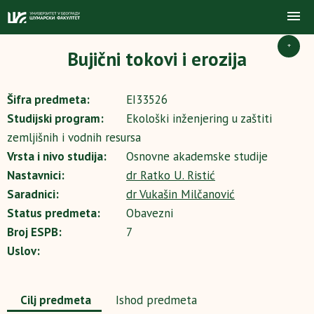
+
Bujični tokovi i erozija
Šifra predmeta:
EI33526
Studijski program:
Ekološki inženjering u zaštiti
zemljišnih i vodnih resursa
Vrsta i nivo studija:
Osnovne akademske studije
Nastavnici:
dr Ratko U. Ristić
Saradnici:
dr Vukašin Milčanović
Status predmeta:
Obavezni
Broj ESPB:
7
Uslov:
Cilj predmeta
Ishod predmeta