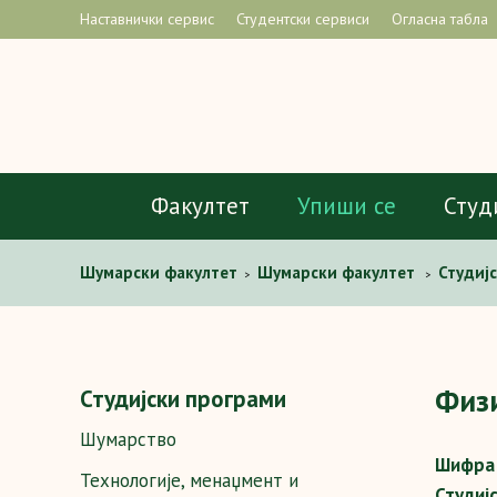
Наставнички сервис
Студентски сервиси
Огласна табла
Факултет
Упиши се
Студ
Шумaрски факултет
Шумарски факултет
Студиј
>
>
земљишних и водних ресурса
Предмети
Физика
>
>
Физ
Студијски програми
Шумарство
Шифра 
Технологије, менаџмент и
Студиј