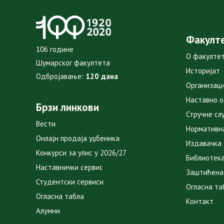
Факулт
106 године
О факулте
Шумарског факултета
Историјат
Одбројавање:
120 дана
Организаци
Наставно 
Брзи линкови
Стручне сл
Вести
Нормативн
Онлајн продаја уџбеника
Издавачка
Конкурси за упис у 2026/27
Библиотек
Наставнички сервис
Заштићена
Студентски сервиси
Огласна та
Огласна табла
Контакт
Алумни