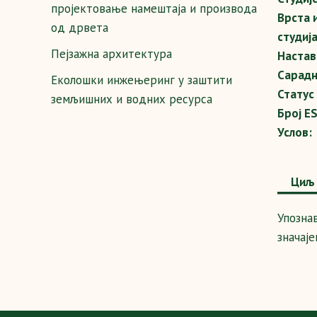
пројектовање намештаја и производа
Врста 
од дрвета
студија
Пејзажна архитектура
Настав
Сарадн
Еколошки инжењеринг у заштити
Статус
земљишних и водних ресурса
Број E
Услов:
Циљ 
Упозна
значаје