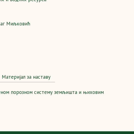
аг Миљковић
Maтеријал за наставу
еном порозном систему земљишта и њиховим