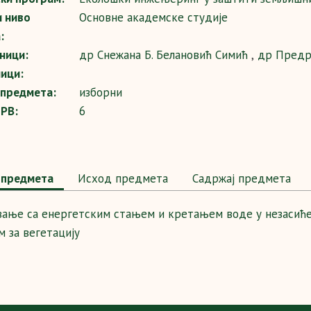
и ниво
Основне академске студије
:
ници:
др Снежана Б. Белановић Симић
,
др Предр
ици:
 предмета:
изборни
SPB:
6
предмета
Исход предмета
Садржај предмета
вање са енергетским стањем и кретањем воде у незасић
м за вегетацију