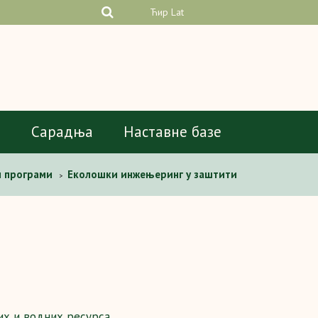
Ћир
Lat
а
Сарадња
Наставне базе
и програми
Еколошки инжењеринг у заштити
>
х и водних ресурса