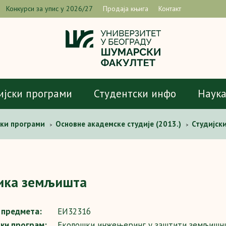
Конкурси за упис у 2026/27
Продаја књига
Контакт
ијски програми
Студентски инфо
Наук
ски програми
Основне академске студије (2013.)
Студијск
>
>
 земљишта
ика земљишта
предмета:
ЕИ32316
ски програм:
Еколошки инжењеринг у заштити земљишни