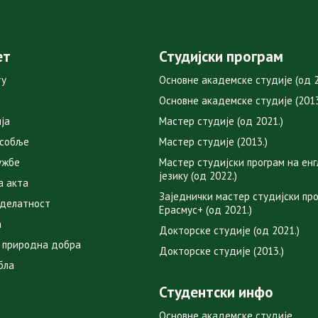
ет
Студијски програм
ту
Основне академске студије (од 2
Основне академске студије (2013
ја
Мастер студије (од 2021.)
особље
Мастер студије (2013.)
ужбе
Мастер студијски програм на ен
језику (од 2022.)
а акта
Заједнички мастер студијски пр
 делатност
Ерасмус+ (од 2021.)
а
Докторске студије (од 2021.)
 природна добра
Докторске студије (2013.)
бла
Студентски инфо
Основне академске студије