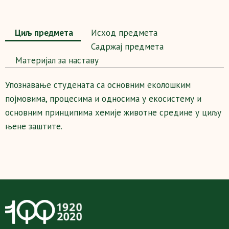
Циљ предмета
Исход предмета
Садржај предмета
Maтеријал за наставу
Упознавање студената са основним еколошким
појмовима, процесима и односима у екосистему и
основним принципима хемије животне средине у циљу
њене заштите.