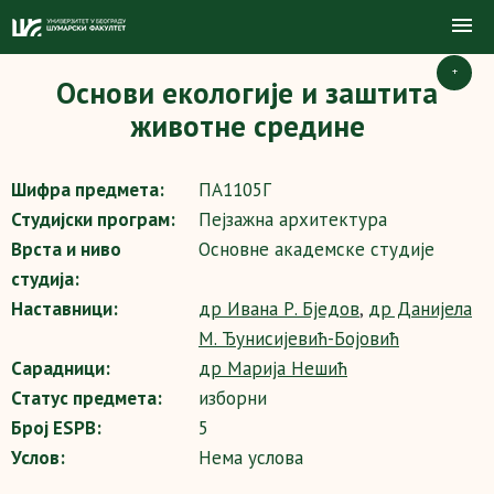
+
Основи екологије и заштита
животне средине
Шифра предмета:
ПА1105Г
Студијски програм:
Пејзажна архитектура
Врста и ниво
Основне академске студије
студија:
Наставници:
др Ивана Р. Бједов
,
др Данијела
М. Ђунисијевић-Бојовић
Сарадници:
др Марија Нешић
Статус предмета:
изборни
Број ESPB:
5
Услов:
Нема услова