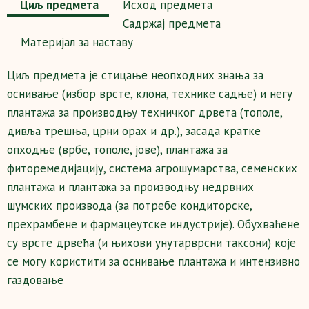
Циљ предмета
Исход предмета
Садржај предмета
Maтеријал за наставу
Циљ предмета је стицање неопходних знања за
оснивање (избор врсте, клона, технике садње) и негу
плантажа за производњу техничког дрвета (тополе,
дивља трешња, црни орах и др.), засада кратке
опходње (врбе, тополе, јове), плантажа за
фиторемедијацију, система агрошумарства, семенских
плантажа и плантажа за производњу недрвних
шумских производа (за потребе кондиторске,
прехрамбене и фармацеутске индустрије). Обухваћене
су врсте дрвећа (и њихови унутарврсни таксони) које
се могу користити за оснивање плантажа и интензивно
газдовање