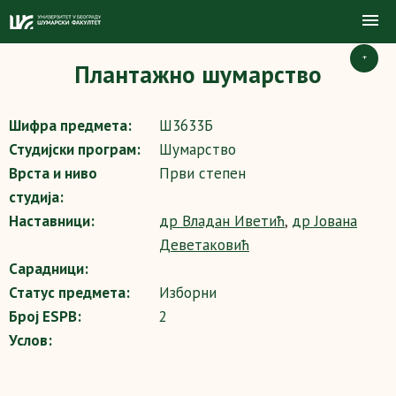
+
Плантажно шумарство
Шифра предмета:
Ш3633Б
Студијски програм:
Шумарство
Врста и ниво
Први степен
студија:
Наставници:
др Владан Иветић
,
др Јована
Деветаковић
Сарадници:
Статус предмета:
Изборни
Број ESPB:
2
Услов: