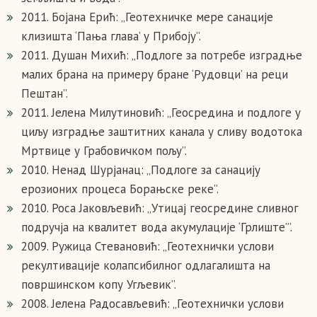
2011. Бојана Ерић: „Геотехничке мере санације
клизишта ‘Пања глава’ у Прибоју”.
2011. Душан Михић: „Подлоге за потребе изградње
малих брана на примеру бране ‘Рудовци’ на реци
Пештан”.
2011. Јелена Милутиновић: „Геосредина и подлоге у
циљу изградње заштитних канала у сливу водотока
Мртвице у Грабовичком пољу”.
2010. Ненад Шурјанац: „Подлоге за санацију
ерозионих процеса Борањске реке”.
2010. Роса Јаковљевић: „Утицај геосредине сливног
подручја на квалитет вода акумулације ‘Грлиште’”.
2009. Ружица Стевановић: „Геотехнички услови
рекултивације колапсибилног одлагалишта на
површинском копу Угљевик”.
2008. Јелена Радосављевић: „Геотехнички услови