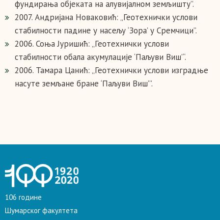
фундирања објеката на алувијалном земљишту”.
2007. Андријана Новаковић: „Геотехнички услови
стабилности падине у насељу ‘Зора’ у Сремчици”.
2006. Соња Јуришић: „Геотехнички услови
стабилности обала акумулације ‘Паљуви Виш’“.
2006. Тамара Цанић: „Геотехнички услови изградње
насуте земљане бране ‘Паљуви Виш’”.
106 године
Шумарског факултета