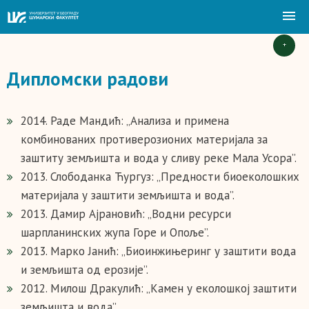
+
Дипломски радови
2014. Раде Мандић: „Анализа и примена
комбинованих противерозионих материјала за
заштиту земљишта и вода у сливу реке Мала Усора”.
2013. Слободанка Ћургуз: „Предности биоеколошких
материјала у заштити земљишта и вода”.
2013. Дамир Ајрановић: „Водни ресурси
шарпланинских жупа Горе и Опоље”.
2013. Марко Јанић: „Биоинжињеринг у заштити вода
и земљишта од ерозије”.
2012. Милош Дракулић: „Камен у еколошкој заштити
земљишта и вода”.