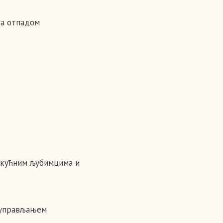
ња отпадом
, кућним љубимцима и
м управљањем