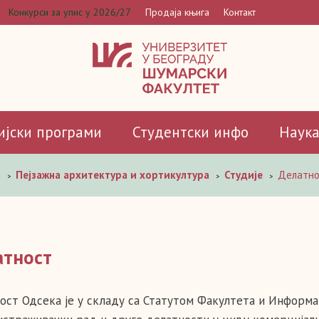
Конкурси за упис у 2026/27
Продаја књига
Контакт
ијски програми
Студентски инфо
Наук
и
Пејзажна архитектура и хортикултура
Студије
Делатно
>
>
>
атност
ост Одсека је у складу са Статутом Факултета и Информа