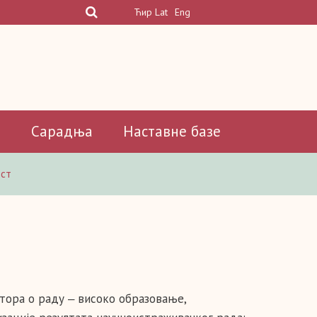
Ћир
Lat
Eng
а
Сарадња
Наставне базе
ст
тора о раду ‒ високо образовање,