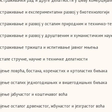
истраживачки рад и друге делатности у циљу комерцијали
Истраживање и експериментални развој у биотехнологији
Истраживање и развој у осталим природним и техничко-т
Истраживање и развој у друштвеним и хуманистичким нау
Истраживање тржишта и испитивање јавног мњења
Остале стручне, научне и техничке делатности
Гајење поврћа, бостана, коренастих и кртоластих биљака
Гајење осталих једногодишњих и вишегодишњих биљака
ајење јабучастог и коштичавог воћа
ајење осталог дрвенастог, жбунастог и језграстог воћа