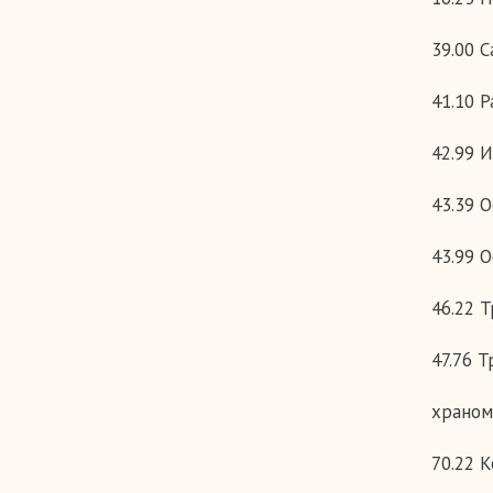
39.00 
41.10 
42.99 
43.39 
43.99 
46.22 
47.76 
храном
70.22 