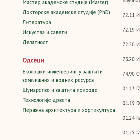
научно
Мастер академске студије (Master)
Докторске академске студије (PhD)
72.11 
Литература
72.19 
Искуства и савети
Делатност
72.20 
73.20 
Одсеци
Еколошки инжењеринг у заштити
74.90 
земљишних и водних ресурса
01.13 
Шумарство и заштита природе
Технологије дрвета
01.19 
Пејзажна архитектура и хортикултура
01.24 Г
01.25 Г