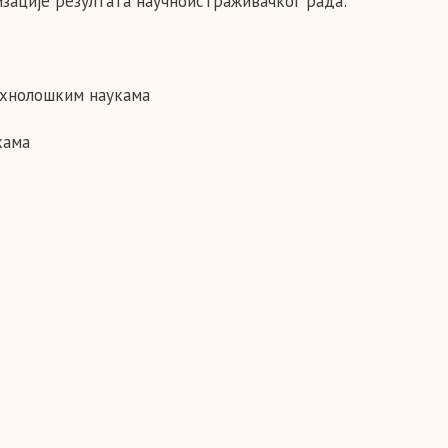
зације резултата научноистраживачког рада:
ехнолошким наукама
кама