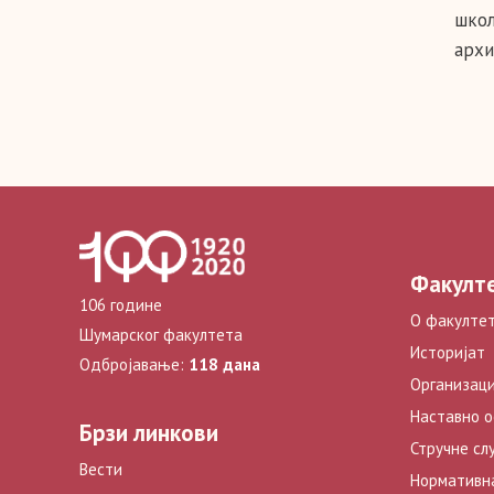
школ
архи
Факулт
106 године
О факулте
Шумарског факултета
Историјат
Одбројавање:
118 дана
Организаци
Наставно 
Брзи линкови
Стручне сл
Вести
Нормативн