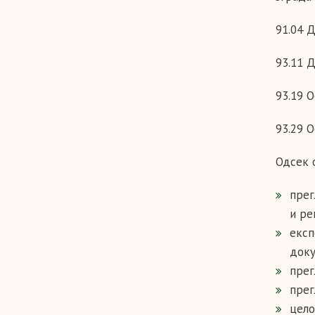
91.04 
93.11 
93.19 
93.29 
Одсек 
прег
и ре
експ
доку
прег
прег
цело