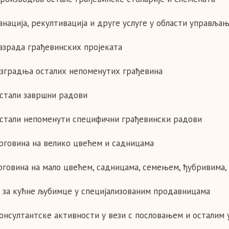
Санација, рекултивација и друге услуге у области управља
Разрада грађевинских пројеката
Изградња осталих непоменутих грађевина
Остали завршни радови
Остали непоменути специфични грађевински радови
Трговина на велико цвећем и садницама
Трговина на мало цвећем, садницама, семењем, ђубривима
 за кућне љубимце у специјализованим продавницама
Консултантске активности у вези с пословањем и остали