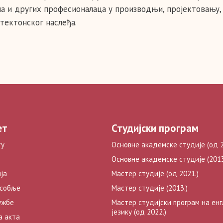
а и других професионалаца у производњи, пројектовању,
тектонског наслеђа.
ет
Студијски програм
ту
Основне академске студије (од 2
Основне академске студије (2013
ја
Мастер студије (од 2021.)
особље
Мастер студије (2013.)
ужбе
Мастер студијски програм на ен
језику (од 2022.)
а акта