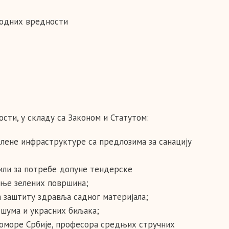
родних вредности
сти, у складу са Законом и Статутом:
лене инфраструктуре са предлозима за санацију
 или за потребе допуне тендерске
ање зелених површина;
 заштиту здравља садног материјала;
 шума и украсних биљака;
оморе Србије, професора средњих стручних