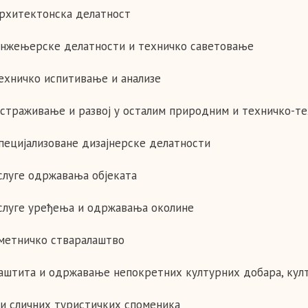
Архитектонска делатност
Инжењерске делатности и техничко саветовање
Техничко испитивање и анализе
Истраживањe и развој у осталим природним и техничко-т
Специјализоване дизајнерске делатности
Услуге одржавања објеката
Услуге уређења и одржавања околине
Уметничко стваралаштво
Заштита и одржавање непокретних културних добара, култ
 и сличних туристичких споменика