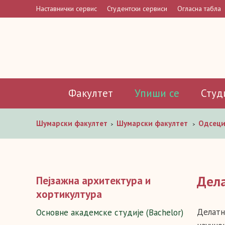
Наставнички сервис
Студентски сервиси
Огласна табла
Факултет
Упиши се
Студ
Шумaрски факултет
Шумарски факултет
Одсец
>
>
Дел
Пејзажна архитектура и
хортикултура
Делатн
Основне академске студије (Bachelor)