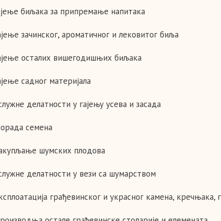
Гајење биљака за припремање напитака
Гајење зачинског, ароматичног и лековитог биља
Гајење осталих вишегодишњих биљака
ајење садног материјала
служне делатности у гајењу усева и засада
Дорада семена
Сакупљање шумских плодова
Услужне делатности у вези са шумарством
Експлоатација грађевинског и украсног камена, кречњака, 
Производња остале грађевинске столарије и елемената