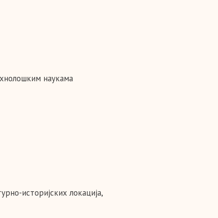
ехнолошким наукама
урно-историјских локација,