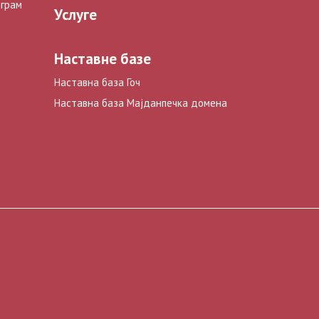
ограм
Услуге
Наставне базе
Наставна база Гоч
Наставна база Мајданпечка домена