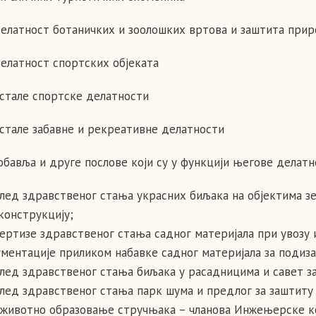
Делатност ботаничких и зоолошких вртова и заштита при
Делатност спортских објеката
Остале спортске делатности
Остале забавне и рекреативне делатности
обавља и друге послове који су у функцији његове делатно
лед здравственог стања украсних биљака на објектима зе
конструкцију;
ертизе здравственог стања садног материјала при увозу
ментације приликом набавке садног материјала за подиз
лед здравственог стања биљака у расадницима и савет за
лед здравственог стања парк шума и предлог за заштиту
животно образовање стручњака – чланова Инжењерске к