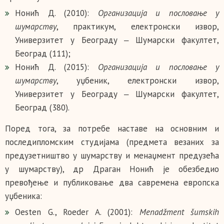
Нонић Д. (2010):
Организација и пословање у
шумарству
, практикум, електронски извор,
Универзитет у Београду ‒ Шумарски факултет,
Београд (111);
Нонић Д. (2015):
Организација и пословање у
шумарству
, уџбеник, електронски извор,
Универзитет у Београду ‒ Шумарски факултет,
Београд (380).
Поред тога, за потребе наставе на основним и
последипломским студијама (предмета везаних за
предузетништво у шумарству и менаџмент предузећа
у шумарству), др Драган Нонић је обезбедио
превођење и публиковање два савремена европска
уџбеника:
Oesten G., Roeder A. (2001):
Menadžment šumskih