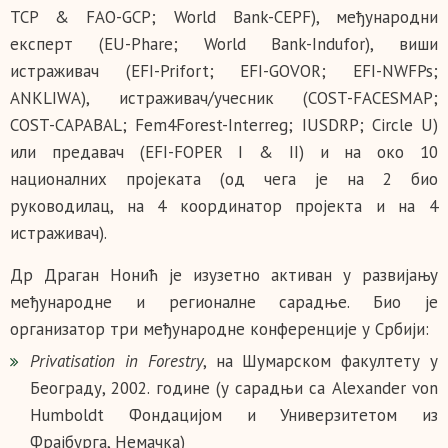
TCP & FAO-GCP; World Bank-CEPF), међународни
експерт (EU-Phare; World Bank-Indufor), виши
истраживач (EFI-Prifort; EFI-GOVOR; ЕFI-NWFPs;
ANKLIWA), истраживач/учесник (COST-FACESMAP;
COST-CAPABAL; Fem4Forest-Interreg; IUSDRP; Circle U)
или предавач (EFI-FOPER I & II) и на око 10
националних пројеката (од чега је на 2 био
руководилац, на 4 координатор пројекта и на 4
истраживач).
Др Драган Нонић је изузетно активан у развијању
међународне и регионалне сарадње. Био је
организатор три међународне конференције у Србији:
Privatisation in Forestry
, на Шумарском факултету у
Београду, 2002. године (у сарадњи са Alexander von
Humboldt Фондацијом и Универзитетом из
Фрајбурга, Немачка)