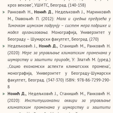
кроз векове“, УШИТС, Београд. (140-158)
Ранковић Н.,
Нонић Д
., Недељковић Ј., Маринковић
М., Главоњић П. (2012):
Мала и средња предузећа у
Тимочком шумском подручју – систем мера подршке и
модел организовања
. Монографија, Универзитет у
Београду – Шумарски факултет, Београд. (270)
Недељковић Ј.,
Нонић Д.,
Станишић М., Ранковић Н.
(2020):
Мере за управљање климатским променама у
шумарству и заштити природе
, У: Златић М. (уред.)
„Социо економски аспекти климатских промена“,
монографија, Универзитет у Београду-Шумарски
факултет, Београд. (347-370) ISBN: 978-86-7299-290-
8
Нонић Д.,
Недељковић Ј., Станишић М., Ранковић Н.
(2020):
Институционални оквири за управљање
климатским променама у шумарству и заштити