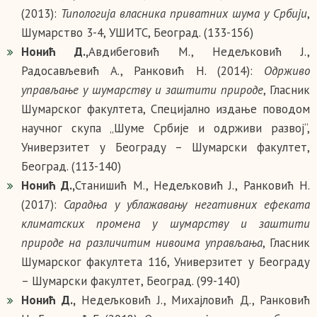
(2013):
Типологија власника приватних шума у Србији
,
Шумарство 3-4, УШИТС, Београд. (133-156)
Нонић Д.,
Авдибеговић М., Недељковић Ј.,
Радосављевић А., Ранковић Н. (2014):
Одрживо
управљање у шумарству и заштити природе
, Гласник
Шумарског факултета, Специјално издање поводом
научног скупа „Шуме Србије и одрживи развој“,
Универзитет у Београду – Шумарски факултет,
Београд. (113-140)
Нонић Д.,
Станишић М., Недељковић Ј., Ранковић Н.
(2017):
Сарадња у ублажавању негативних ефеката
климатских промена у шумарству и заштити
природе на различитим нивоима управљања
, Гласник
Шумарског факултета 116, Универзитет у Београду
– Шумарски факултет, Београд. (99-140)
Нонић Д.,
Недељковић Ј., Михајловић Д., Ранковић