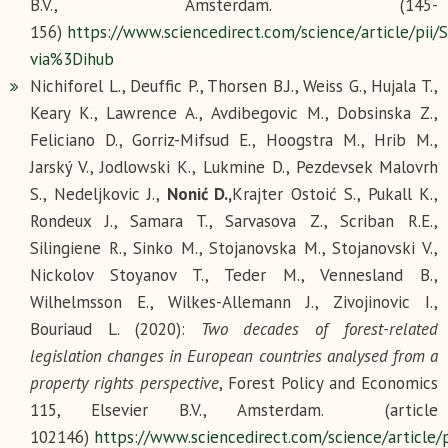
B.V., Amsterdam. (145-
156)
https://www.sciencedirect.com/science/article/pi
via%3Dihub
Nichiforel L., Deuffic P., Thorsen B.J., Weiss G., Hujala T.,
Keary K., Lawrence A., Avdibegovic M., Dobsinska Z.,
Feliciano D., Gorriz-Mifsud E., Hoogstra M., Hrib M.,
Jarský V., Jodlowski K., Lukmine D., Pezdevsek Malovrh
S., Nedeljkovic J.,
Nonić D.,
Krajter Ostoić S., Pukall K.,
Rondeux J., Samara T., Sarvasova Z., Scriban R.E.,
Silingiene R., Sinko M., Stojanovska M., Stojanovski V.,
Nickolov Stoyanov T., Teder M., Vennesland B.,
Wilhelmsson E., Wilkes-Allemann J., Zivojinovic I.,
Bouriaud L. (2020):
Two decades of forest-related
legislation changes in European countries analysed from a
property rights perspective
, Forest Policy and Economics
115, Elsevier B.V., Amsterdam. (article
102146)
https://www.sciencedirect.com/science/article