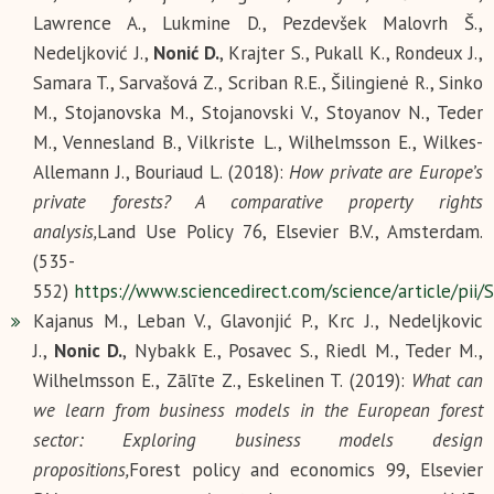
Lawrence A., Lukmine D., Pezdevšek Malovrh Š.,
Nedeljković J.,
Nonić D.
, Krajter S., Pukall K., Rondeux J.,
Samara T., Sarvašová Z., Scriban R.E., Šilingienė R., Sinko
M., Stojanovska M., Stojanovski V., Stoyanov N., Teder
M., Vennesland B., Vilkriste L., Wilhelmsson E., Wilkes-
Allemann J., Bouriaud L. (2018):
How private are Europe’s
private forests? A comparative property rights
analysis,
Land Use Policy 76, Elsevier B.V., Amsterdam.
(535-
552)
https://www.sciencedirect.com/science/article/pi
Kajanus M., Leban V., Glavonjić P., Krc J., Nedeljkovic
J.,
Nonic D.
, Nybakk E., Posavec S., Riedl M., Teder M.,
Wilhelmsson E., Zālīte Z., Eskelinen T. (2019):
What can
we learn from business models in the European forest
sector: Exploring business models design
propositions,
Forest policy and economics 99, Elsevier