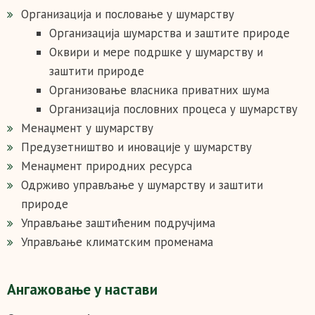
Организација и пословање у шумарству
Организација шумарства и заштите природе
Оквири и мере подршке у шумарству и
заштити природе
Организовање власника приватних шума
Организација пословних процеса у шумарству
Менаџмент у шумарству
Предузетништво и иновације у шумарству
Менаџмент природних ресурса
Одрживо управљање у шумарству и заштити
природе
Управљање заштићеним подручјима
Управљање климатским променама
Ангажовање у настави