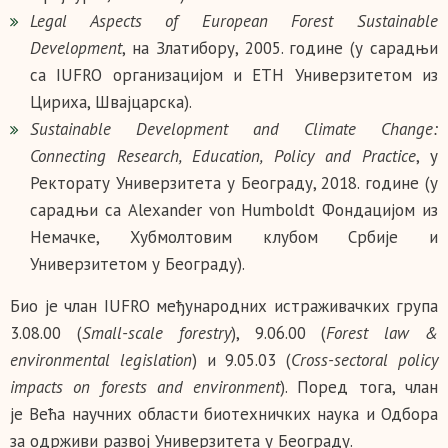
Legal Aspects of European Forest Sustainable
Development
, на Златибору, 2005. године (у сарадњи
са IUFRO организацијом и ETH Универзитетом из
Цириха, Швајцарска).
Sustainable Development and Climate Change:
Connecting Research, Education, Policy and Practice
, у
Ректорату Универзитета у Београду, 2018. године (у
сарадњи са Alexander von Humboldt Фондацијом из
Немачке, Хубмолтовим клубом Србије и
Универзитетом у Београду).
Био је члан IUFRO међународних истраживачких група
3.08.00 (
Small-scale forestry
), 9.06.00 (
Forest law &
environmental legislation
) и 9.05.03 (
Cross-sectoral policy
impacts on forests and environment
). Поред тога, члан
је Већа научних области биотехничких наука и Одбора
за одрживи развој Универзитета у Београду.