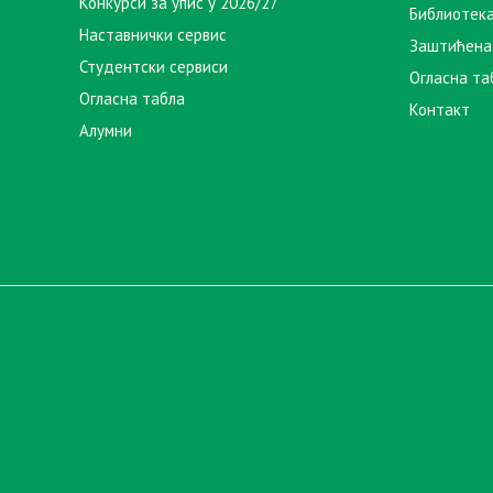
Конкурси за упис у 2026/27
Библиотек
Наставнички сервис
Заштићена
Студентски сервиси
Огласна та
Огласна табла
Контакт
Алумни