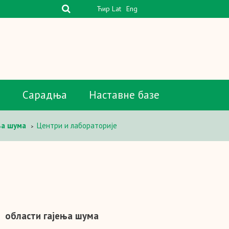
Ћир
Lat
Eng
а
Сарадња
Наставне базе
ња шума
Центри и лабораторије
>
из
области гајења шума