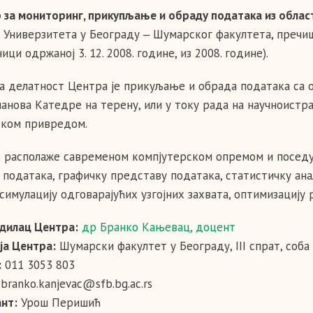
 за мониторинг, прикупљање и обраду података из облас
т Универзитета у Београду ‒ Шумарског факултета, пречиш
ици одржаној 3. 12. 2008. године, из 2008. године).
а делатност Центра је прикуљање и обрада података са 
ланова Катедре на терену, или у току рада на научноист
ком привредом.
 располаже савременом компјутерском опремом и поседује
 података, графичку представу података, статистичку анал
 симулацију одговарајућих узгојних захвата, оптимизацију
дилац Центра:
др Бранко Кањевац, доцент
ја Центра:
Шумарски факултет у Београду, III спрат, соба 
:
011 3053 803
branko.kanjevac@sfb.bg.ac.rs
нт:
Урош Перишић