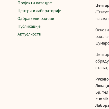
Пројекти катедре
Центар
Центри и лабораторије
(Стату
Одбрањени радови
на седн
Публикације
Основн
Актуелности
рада ч
шумарс
Центар
обраду
стања,
Руково
Локаци
Бр. тел
е-mail:
Лабора