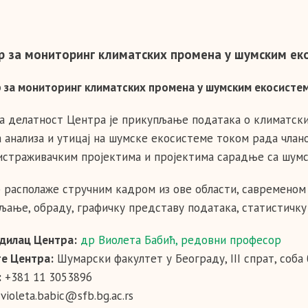
р за мониторинг климатских промена у шумским ек
 за мониторинг климатских промена у шумским екосисте
а делатност Центра је прикупљање података о климатски
 анализа и утицај на шумске екосистеме током рада члано
истраживачким пројектима и пројектима сарадње са шум
 располаже стручним кадром из ове области, савременом
љање, обраду, графичку представу података, статистичку 
дилац Центра:
др Виолета Бабић, редовни професор
е Центра:
Шумарски факултет у Београду, III спрат, соба 
:
+381 11 3053896
violeta.babic@sfb.bg.ac.rs