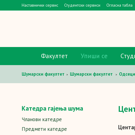
Наставнички сервис
Студентски сервиси
Огласна табла
Факултет
Упиши се
Студ
Шумaрски факултет
Шумарски факултет
Одсец
>
>
Цент
Катедра гајења шума
Чланови катедре
Цента
Предмети катедре