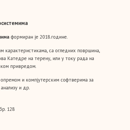
осистемима
мима
формиран је 2018.године.
м карактеристикама, са огледних површина,
ва Катедре на терену, или у току рада на
ском привредом.
 опремом и компјутерским софтверима за
анализу и др.
бр. 128