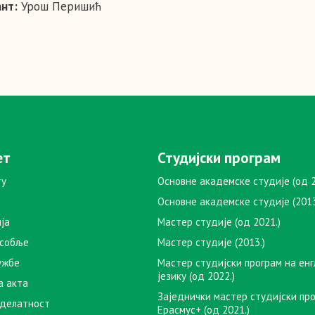
нт:
Урош Перишић
ет
Студијски програм
ту
Основне академске студије (од 2
Основне академске студије (2013
ја
Мастер студије (од 2021.)
особље
Мастер студије (2013.)
ужбе
Мастер студијски програм на ен
језику (од 2022.)
а акта
Заједнички мастер студијски пр
 делатност
Ерасмус+ (од 2021.)