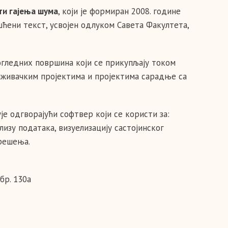
ти гајења шума
, који је формиран 2008. године
ћени текст, усвојен одлуком Саветa Факултета,
огледних површина који се прикупљају током
раживачким пројектима и пројектима сарадње са
 одгворајући софтвер који се користи за:
изу података, визуелизацију састојинског
 решења.
бр. 130a