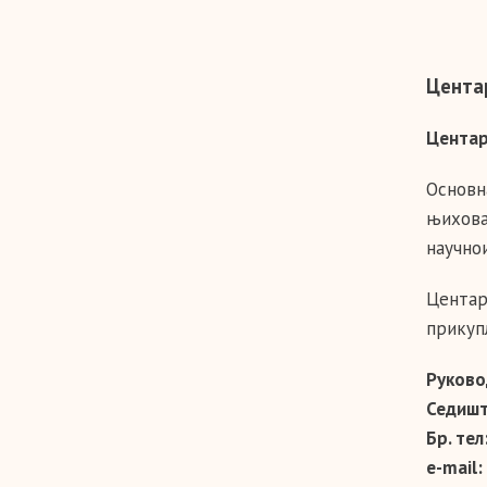
Цента
Центар
Основн
њихова
научно
Центар
прикуп
Руково
Седишт
Бр. тел
e-mail: