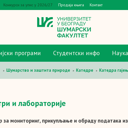
Конкурси за упис у 2026/27
Продаја књига
Контакт
ијски програми
Студентски инфо
Наук
и
Шумарство и заштита природе
Катедре
Катедра гаје
>
>
>
ри и лабораторије
р за мониторинг, прикупљање и обраду података 