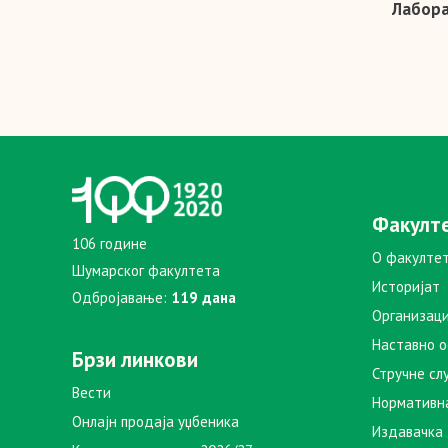
Лабора
Факулт
106 године
О факулте
Шумарског факултета
Историјат
Одбројавање:
119 дана
Организаци
Наставно 
Брзи линкови
Стручне сл
Вести
Нормативн
Онлајн продаја уџбеника
Издавачка