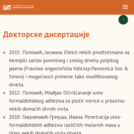
+
Докторске дисертације
2015: Поповић, Јасмина. Efekti nekih predtretmana na
hemijski sastav juvenilnog i zrelog drveta poljskog
jasena (Fraxinus angustofolia Vahl.ssp.Pannonica Soo &
Simon) i mogućnosti primene tako modifikovanog
drveta.
2012: Поповић, Млађан. Očvršćavanje urea-
formaldehidnog adheziva za ploče iverice u prisustvu
nekih domaćih drvnih vrsta.
2010: Гавриловић-Грмуша, Ивана. Penetracija urea-
formaldehidnih adheziva različitih molarnih masa u
tkivo nekih domaćih vrsta drveta.