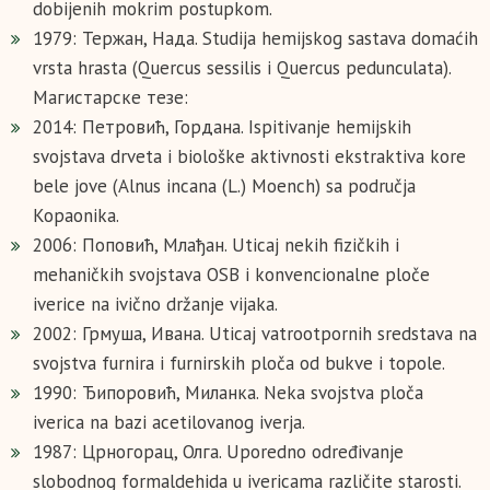
dobijenih mokrim postupkom.
1979: Тержан, Нада. Studija hemijskog sastava domaćih
vrsta hrasta (Quercus sessilis i Quercus pedunculata).
Магистарске тезе:
2014: Петровић, Гордана. Ispitivanje hemijskih
svojstava drveta i biološke aktivnosti ekstraktiva kore
bele jove (Alnus incana (L.) Moench) sa područja
Kopaonika.
2006: Поповић, Млађан. Uticaj nekih fizičkih i
mehaničkih svojstava OSB i konvencionalne ploče
iverice na ivično držanje vijaka.
2002: Грмуша, Ивана. Uticaj vatrootpornih sredstava na
svojstva furnira i furnirskih ploča od bukve i topole.
1990: Ђипоровић, Миланка. Neka svojstva ploča
iverica na bazi acetilovanog iverja.
1987: Црногорац, Олга. Uporedno određivanje
slobodnog formaldehida u ivericama različite starosti.