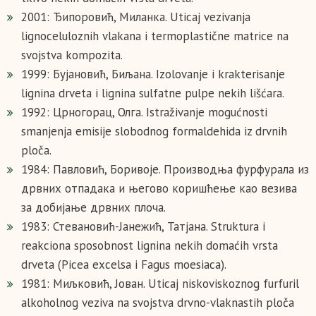
2001: Ђипоровић, Миланка. Uticaj vezivanja
lignoceluloznih vlakana i termoplastične matrice na
svojstva kompozita.
1999: Бујановић, Биљана. Izolovanje i krakterisanje
lignina drveta i lignina sulfatne pulpe nekih lišćara.
1992: Црногорац, Олга. Istraživanje mogućnosti
smanjenja emisije slobodnog formaldehida iz drvnih
ploča.
1984: Павловић, Боривоје. Производња фурфурала из
дрвних отпадака и његово коришћење као везива
за добијање дрвних плоча.
1983: Стевановић-Јанежић, Татјана. Struktura i
reakciona sposobnost lignina nekih domaćih vrsta
drveta (Picea excelsa i Fagus moesiaca).
1981: Миљковић, Јован. Uticaj niskoviskoznog furfuril
alkoholnog veziva na svojstva drvno-vlaknastih ploča