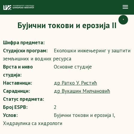
+
Бујични токови и ерозија II
Шифра предмета:
Студијски програм:
Еколошки инжењеринг у заштити
земљишних и водних ресурса
Врста и ниво
Основне студије
студија:
Наставници:
др Ратко У. Ристић
Сарадници:
др Вукашин Милчановић
Статус предмета:
Број ESPB:
2
Услов:
Бујични токови и ерозија I,
Хидраулика са хидрологи