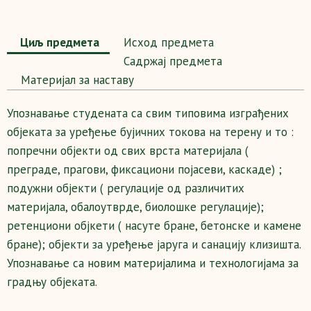
Циљ предмета
Исход предмета
Садржај предмета
Maтеријал за наставу
Упознавање студената са свим типовима изграђених
објеката за уређење бујичних токова на терену и то :
попречни објекти од свих врста материјала (
преграде, прагови, фиксациони појасеви, каскаде) ;
подужни објекти ( регулације од различитих
материјала, обалоутврде, биолошке регулације);
ретенциони објкети ( насуте бране, бетонске и камене
бране); објекти за уређење јаруга и санацију клизишта.
Упознавање са новим материјалима и технологијама за
градњу објеката.