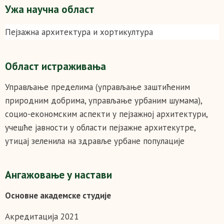
Ужа научна област
Пејзажна архитектура и хортикултура
Област истраживања
Управљање пределима (управљање заштићеним
природним добрима, управљање урбаним шумама),
социо-економским аспекти у пејзажној архитектури,
учешће јавности у области пејзажне архитекутре,
утицај зеленила на здравље урбане популације
Ангажовање у настави
Основне академске студије
Акредитација 2021