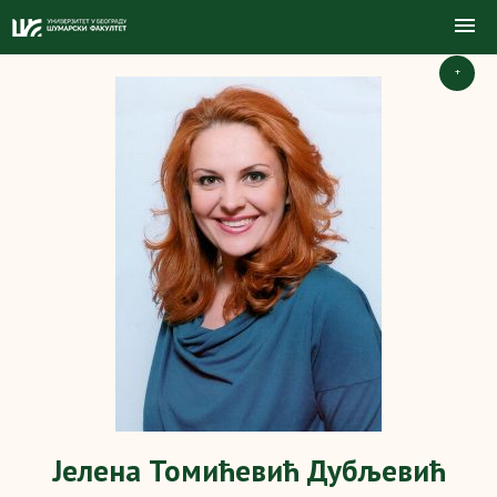
+
Јелена Томићевић Дубљевић