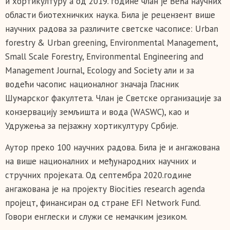
и хортикултуру а од 2019. године члан је Већа научних
области биотехничких наука. Била је рецензент више
научних радова за различите светске часописе: Urban
forestry & Urban greening, Environmental Management,
Small Scale Forestry, Environmental Engineering and
Management Journal, Ecology and Society али и за
водећи часопис националног значаја Гласник
Шумарског факултета. Члан је Светске организације за
конзервацију земљишта и вода (WASWC), као и
Удружења за пејзажну хортикултуру Србије.
Аутор преко 100 научних радова. Била је и ангажована
на више националних и међународних научних и
стручних пројеката. Од септембра 2020.године
ангажована је на пројекту Biocities research agenda
пројецт, финансиран од стране EFI Network Fund.
Говори енглески и служи се немачким језиком.