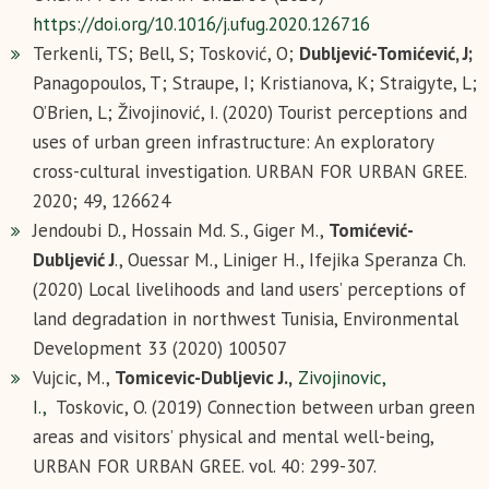
https://doi.org/10.1016/j.ufug.2020.126716
Terkenli, TS; Bell, S; Tosković, O;
Dubljević-Tomićević, J;
Panagopoulos, T; Straupe, I; Kristianova, K; Straigyte, L;
O’Brien, L; Živojinović, I. (2020) Tourist perceptions and
uses of urban green infrastructure: An exploratory
cross-cultural investigation. URBAN FOR URBAN GREE.
2020; 49, 126624
Jendoubi D., Hossain Md. S., Giger M.,
Tomićević-
Dubljević J
., Ouessar M., Liniger H., Ifejika Speranza Ch.
(2020) Local livelihoods and land users’ perceptions of
land degradation in northwest Tunisia, Environmental
Development 33 (2020) 100507
Vujcic, M.,
Tomicevic-Dubljevic J.,
Zivojinovic,
I.,
Toskovic, O. (2019) Connection between urban green
areas and visitors’ physical and mental well-being,
URBAN FOR URBAN GREE. vol. 40: 299-307.