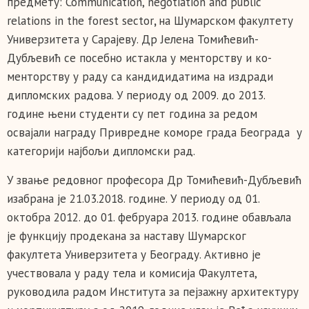
предмету: Communication, negotiation and public
relations in the forest sector
,
на Шумарском факултету
Универзитета у Сарајеву. Др Јелена Томићевић-
Дубљевић се посебно истакла у менторству и ко-
менторству у раду са кандидидатима на издради
дипломских радова. У периоду од 2009. до 2013.
године њени студенти су пет година за редом
освајали награду Привредне коморе града Београда у
категорији најбољи дипломски рад.
У звање редовног професора Др Томићевић-Дубљевић
изабрана је 21.03.2018. године. У периоду од 01.
октобра 2012. до 01. фебруара 2013. године обављала
је функцију продекана за наставу Шумарског
факултета Универзитета у Београду. Активно је
учествовала у раду тела и комисија Факултета,
руководила радом Института за пејзажну архитектуру