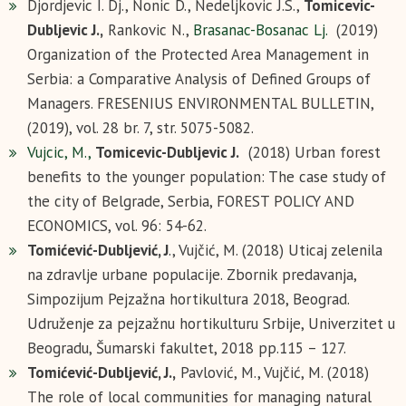
Djordjevic I. Dj., Nonic D., Nedeljkovic J.S.,
Tomicevic-
Dubljevic J.,
Rankovic N.,
Brasanac-Bosanac Lj.
(2019)
Organization of the Protected Area Management in
Serbia: a Comparative Analysis of Defined Groups of
Managers. FRESENIUS ENVIRONMENTAL BULLETIN,
(2019), vol. 28 br. 7, str. 5075-5082.
Vujcic, M.,
Tomicevic-Dubljevic J.
(2018) Urban forest
benefits to the younger population: The case study of
the city of Belgrade, Serbia, FOREST POLICY AND
ECONOMICS, vol. 96: 54-62.
Tomićević-Dubljević, J
., Vujčić, M. (2018) Uticaj zelenila
na zdravlje urbane populacije. Zbornik predavanja,
Simpozijum Pejzažna hortikultura 2018, Beograd.
Udruženje za pejzažnu hortikulturu Srbije, Univerzitet u
Beogradu, Šumarski fakultet, 2018 pp.115 – 127.
Tomićević-Dubljević, J.,
Pavlović, M., Vujčić, M. (2018)
The role of local communities for managing natural