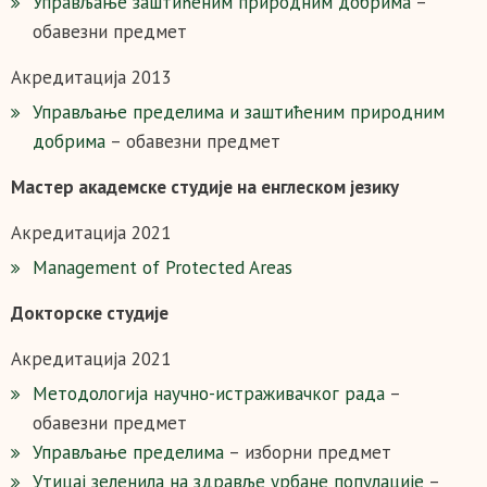
Управљање заштићеним природним добрима
–
обавезни предмет
Акредитација 2013
Управљањe пределима и заштићеним природним
добрима
– обавезни предмет
Мaстер академске студије на енглеском језику
Акредитација 2021
Management of Protected Areas
Докторске студије
Акредитација 2021
Mетодологија научно-истраживачког рада
–
обавезни предмет
Управљање пределима
– изборни предмет
Утицај зеленила на здравље урбане популације
–