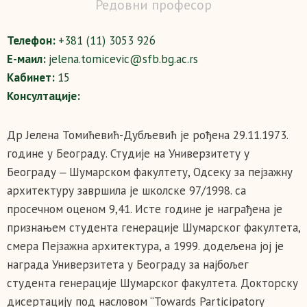
Редовни професор
Телефон:
+381 (11) 3053 926
Е-маил:
jelena.tomicevic@sfb.bg.ac.rs
Кабинет:
15
Консултације:
Др Јелена Томићевић-Дубљевић је рођена 29.11.1973.
године у Београду. Студије на Универзитету у
Београду ‒ Шумарском факултету, Одсеку за пејзажну
архитектуру завршила је школске 97/1998. са
просечном оценом 9,41. Исте године је награђена је
признањем студента генерације Шумарског факултета,
смера Пејзажна архитектура, а 1999. додељена јој је
награда Универзитета у Београду за најбољег
студента генерације Шумарског факултета. Докторску
дисертацију под насловом “Towards Participatory