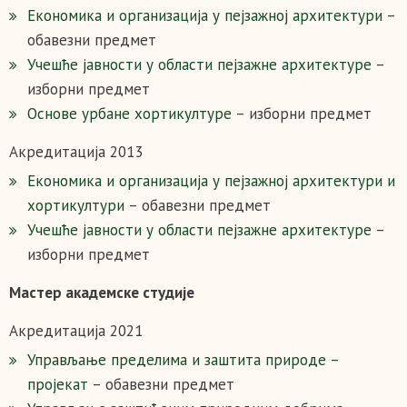
Економика и организација у пејзажној архитектури
–
обавезни предмет
Учешће јавности у области пејзажне архитектуре
–
изборни предмет
Основе урбане хортикултуре
– изборни предмет
Акредитација 2013
Економика и организација у пејзажној архитектури и
хортикултури
– обавезни предмет
Учешће јавности у области пејзажне архитектуре
–
изборни предмет
Мастер академске студије
Акредитација 2021
Управљање пределима и заштита природе –
пројекат
– обавезни предмет