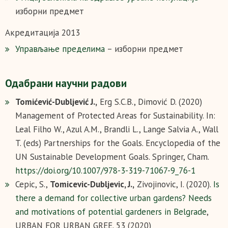
изборни предмет
Акредитација 2013
Управљањe пределима
– изборни предмет
Одабрани научни радови
Tomićević-Dubljević J.,
Erg S.C.B., Dimović D. (2020)
Management of Protected Areas for Sustainability. In:
Leal Filho W., Azul A.M., Brandli L., Lange Salvia A., Wall
T. (eds) Partnerships for the Goals. Encyclopedia of the
UN Sustainable Development Goals. Springer, Cham.
https://doi.org/10.1007/978-3-319-71067-9_76-1
Cepic, S.,
Tomicevic-Dubljevic, J.,
Zivojinovic, I. (2020).
Is
there a demand for collective urban gardens? Needs
and motivations of potential gardeners in Belgrade
,
URBAN FOR URBAN GREE. 53 (2020)