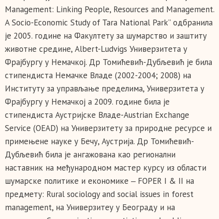
Management: Linking People, Resources and Management.
A Socio-Economic Study of Tara National Park” одбранила
је 2005. године на Факултету за шумарство и заштиту
животне средине, Albert-Ludvigs Универзитета у
Фрајбургу у Немачкој. Др Томићевић-Дубљевић је била
стипендиста Немачке Владе (2002-2004; 2008) на
Институту за управљање пределима, Универзитета у
Фрајбургу у Немачкој а 2009. године била је
стипендиста Аустријске Владе-Austrian Exchange
Service (OEAD) на Универзитету за природне ресурсе и
примењене науке у Бечу, Аустрија. Др Томићевић-
Дубљевић била је ангажована као регионални
наставник на међународном мастер курсу из области
шумарске политике и економике ‒ FOPER I & II на
предмету: Rural sociology and social issues in forest
management, на Универзитеу у Београду и на