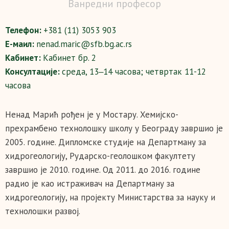
Ванредни професор
Телефон:
+381 (11) 3053 903
Е-маил:
nenad.maric@sfb.bg.ac.rs
Кабинет:
Кабинет бр. 2
Консултације:
среда, 13‒14 часова; четвртак 11-12
часова
Ненад Марић рођен је у Мостару. Хемијско-
прехрамбено технолошку школу у Београду завршио је
2005. године. Дипломске студије на Департману за
хидрогеологију, Рударско-геолошком факултету
завршио је 2010. године. Од 2011. до 2016. године
радио је као истраживач на Департману за
хидрогеологију, на пројекту Министарства за науку и
технолошки развој.