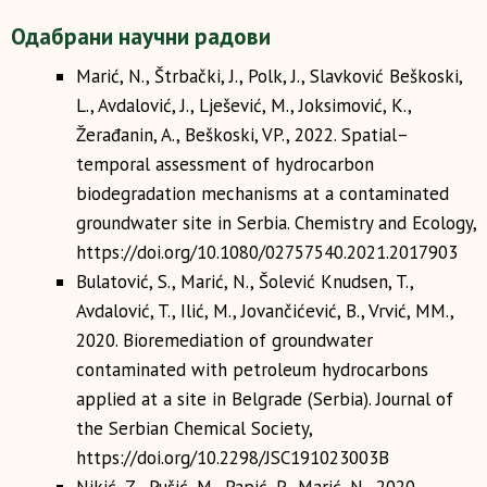
Одабрани научни радови
Marić, N., Štrbački, J., Polk, J., Slavković Beškoski,
L., Avdalović, J., Lješević, M., Joksimović, K.,
Žerađanin, A., Beškoski, VP., 2022. Spatial–
temporal assessment of hydrocarbon
biodegradation mechanisms at a contaminated
groundwater site in Serbia. Chemistry and Ecology,
https://doi.org/10.1080/02757540.2021.2017903
Bulatović, S., Marić, N., Šolević Knudsen, T.,
Avdalović, T., Ilić, M., Jovančićević, B., Vrvić, MM.,
2020. Bioremediation of groundwater
contaminated with petroleum hydrocarbons
applied at a site in Belgrade (Serbia). Journal of
the Serbian Chemical Society,
https://doi.org/10.2298/JSC191023003B