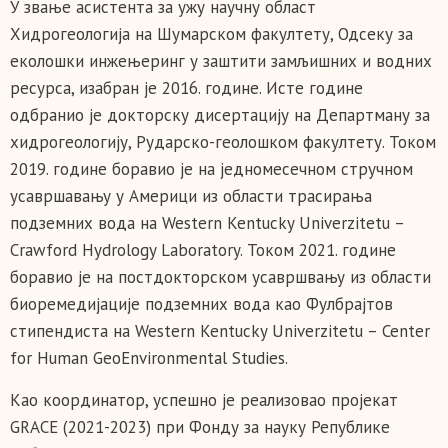
У звање асистента за ужу научну област
Хидрогеологија на Шумарском факултету, Одсеку за
еколошки инжењеринг у заштити замљишних и водних
ресурса, изабран је 2016. године. Исте године
одбранио је докторску дисертацију на Департману за
хидрогеологију, Рударско-геолошком факултету. Током
2019. године боравио је на једномесечном стручном
усавршавању у Америци из области трасирања
подземних вода на Western Kentucky Univerzitetu –
Crawford Hydrology Laboratory. Током 2021. године
боравио је на постдокторском усавршвању из области
биоремедијације подземних вода као Фулбрајтов
стипендиста на Western Kentucky Univerzitetu – Center
for Human GeoEnvironmental Studies.
Као координатор, успешно је реализовао пројекат
GRACE (2021-2023) при Фонду за науку Републике