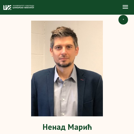
+
Ненад Марић