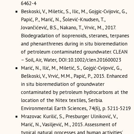
6462-4
Beskoski, V., Miletic, S., Ilic, M., Gojgic-Cvijovic, G.,
Papić, P., Marić, N., Šolević-Knudsen, T.,
Jovančićević, B.S., Nakano, T., Vrvic, M., 2017.
Biodegradation of isoprenoids, steranes, terpanes
and phenanthrenes during in situ bioremediation
of petroleum contaminated groundwater. CLEAN
– Soil, Air, Water, DOI:10.1002/clen.201600023
Marić, N., Ilić, M., Miletić, S., Gojgić-Cvijović, G.,
Beškoski, V., Vrvić, M.M., Papić, P., 2015. Enhanced
in situ bioremediation of groundwater
contaminated by petroleum hydrocarbons at the
location of the Nitex textiles, Serbia.
Environmental Earth Sciences, 74(6), p. 5211-5219
Mrazovac Kurilić, S., Presburger Ulniković, V.,
Marić, N., Vasiljević, M., 2015. Assessment of
typical natural processes and human activities’