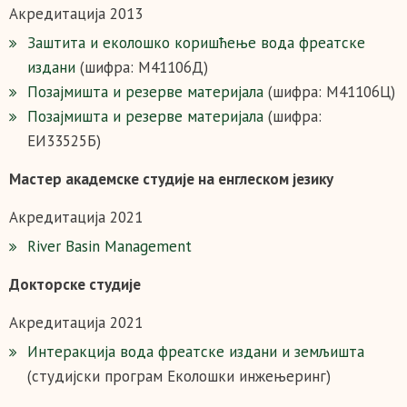
Акредитација 2013
Заштита и еколошко коришћење вода фреатске
издани
(шифра: М41106Д)
Позајмишта и резерве материјала
(шифра: М41106Ц)
Позајмишта и резерве материјала
(шифра:
ЕИ33525Б)
Мaстер академске студије на енглеском језику
Акредитација 2021
River Basin Management
Докторске студије
Акредитација 2021
Интеракција вода фреатске издани и земљишта
(студијски програм Еколошки инжењеринг)