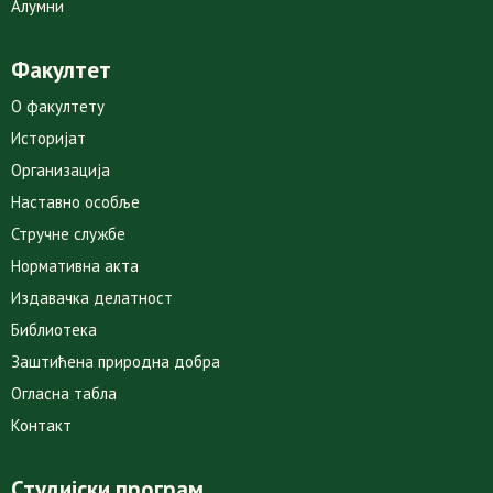
Алумни
Факултет
О факултету
Историјат
Организација
Наставно особље
Стручне службе
Нормативна акта
Издавачка делатност
Библиотека
Заштићена природна добра
Огласна табла
Контакт
Студијски програм