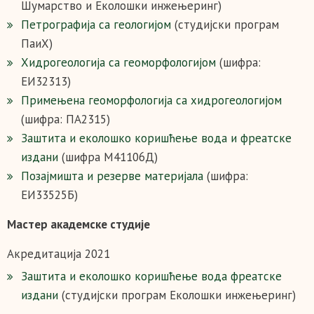
Шумарство и Еколошки инжењеринг)
Петрографија са геологијом
(студијски програм
ПаиХ)
Хидрогеологија са геоморфологијом
(шифра:
ЕИ32313)
Примењена геоморфологија са хидрогеологијом
(шифра: ПА2315)
Зaштита и еколошко коришћење вода и фреатске
издани
(шифра М41106Д)
Позајмишта и резерве материјала
(шифра:
ЕИ33525Б)
Мастер академске студије
Акредитација 2021
Заштита и еколошко коришћење вода фреатске
издани
(студијски програм Еколошки инжењеринг)