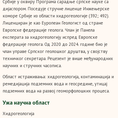
Србије у оквиру Програма сарадње српске науке са
дијаспором. Поседује стручне лиценце Инжењерске
коморе Србије из области хидрогеологије (392; 492).
Лиценциран је као Еуропеан Геологист од стране
Европске федерације геолога. Члан је Панела
експерата за хидрогеологију испред Европске
федерације геолога. Од 2020 до 2024. године био је
члан управе Српског геолошког друштва, у својству
техничког секретара. Рецезент је више међународних
научних и стручних часописа.
Област истраживања: хидрогеологија, контаминација и
ремедијација подземних вода и геосредине, утицај
подземних вода на развој геоморфолошких процеса.
Ужа научна област
Хидрогеологија