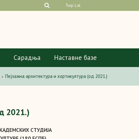
Ћир
Lat
а
Сарадња
Наставне базе
Пејзажна архитектура и хортикултура (од 2021.)
>
д 2021.)
КАДЕМСКИХ СТУДИЈА
УЛТУРЕ (180 ЕСПБ)