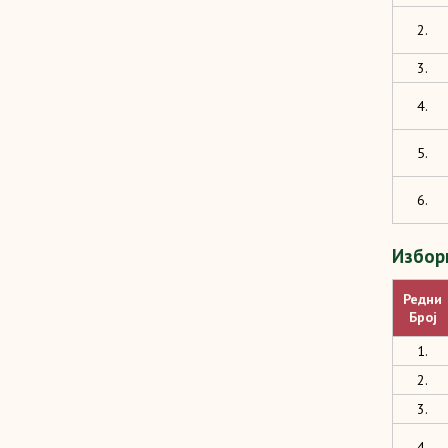
2.
3.
4.
5.
6.
Изборн
Редни
Број
1.
2.
3.
4.