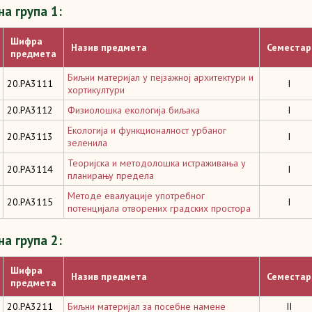
а група 1:
Шифра
Назив предмета
Семестар
предмета
Биљни материјал у пејзажној архитектури и
20.PA3111
I
хортикултури
20.PA3112
Физиолошка екологија биљака
I
Екологија и функционалност урбаног
20.PA3113
I
зеленила
Теоријска и методолошка истраживања у
20.PA3114
I
планирању предела
Методе евалуације употребног
20.PA3115
I
потенцијала отворених градских простора
а група 2:
Шифра
Назив предмета
Семестар
предмета
20.PA3211
Биљни материјал за посебне намене
II