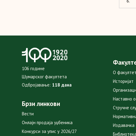
6.
Факулт
106 године
О факулте
Шумарског факултета
Историјат
Одбројавање:
118 дана
Организаци
Наставно 
Брзи линкови
Стручне сл
Вести
Нормативн
Онлајн продаја уџбеника
Издавачка
Конкурси за упис у 2026/27
Библиотек