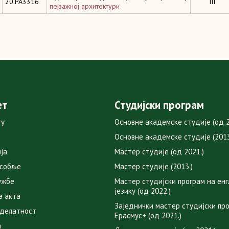
20.PA3316
III
пејзажној архитектури
ет
Студијски програм
ту
Основне академске студије (од 2
Основне академске студије (2013
ја
Мастер студије (од 2021.)
особље
Мастер студије (2013.)
ужбе
Мастер студијски програм на ен
језику (од 2022.)
а акта
Заједнички мастер студијски пр
 делатност
Ерасмус+ (од 2021.)
а