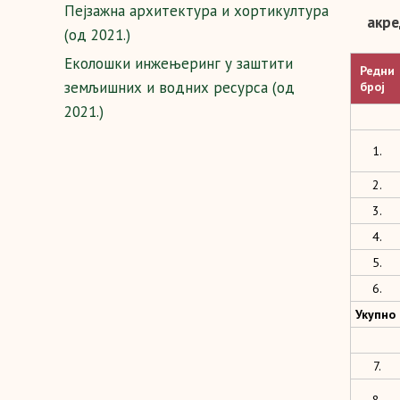
Пејзажна архитектура и хортикултура
акре
(од 2021.)
Еколошки инжењеринг у заштити
Редни
земљишних и водних ресурса (од
број
2021.)
1.
2.
3.
4.
5.
6.
Укупно
7.