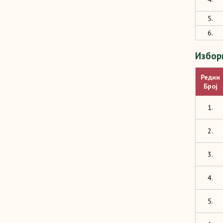
5.
6.
Изборн
Редни
Број
1.
2.
3.
4.
5.