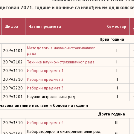
дитован 2021. године и почињe са извођењем од школске
Шифра
Назив предмета
Семестар
Прва година
Методологија научно-истраживачког
20.PA3101
I
рада
20.РА3102
Технике научно-истраживачког рада
I
20.РА3110
Изборни предмет 1
I
20.РА3210
Изборни предмет 2
II
20.РА3220
Изборни предмет 3
II
20.РА3201
Научно-истраживачки рад
II
 часова активне наставе и бодова на години
Друга година
20.РА3310
Изборни предмет 4
III
Лабораторијски и експериментални рад,