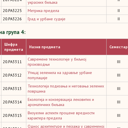
украсних биљака
20.PA3225
Метрика предела
II
20.PA3226
Град и урбане судије
II
а група 4:
Шифра
Назив предмета
Семестар
предмета
Савремене технологије у биљној
20.PA3311
III
производњи
Утицај зеленила на здравље урбане
20.PA3312
III
популације
Технологија подизања и неговања зелених
20.PA3313
III
површина
Екологија и конзервација лековитих и
20.PA3314
III
ароматичних биљака
Визуелни аспекти процене вредности
20.PA3315
III
карактера предела
Однос архитектуре и пејзажа у савременој