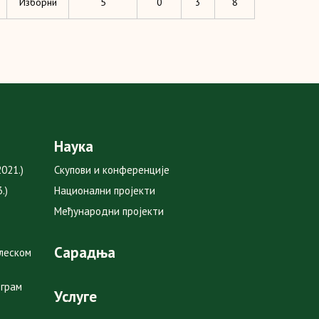
Изборни
5
0
3
8
Наука
021.)
Скупови и конференције
.)
Национални пројекти
Међународни пројекти
Сарадња
глеском
ограм
Услуге