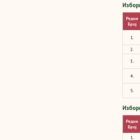
Изборн
Редни
Број
1.
2.
3.
4.
5.
Изборн
Редни
Број
1.