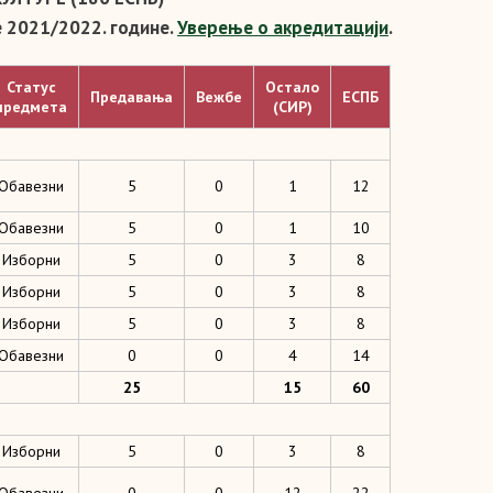
 2021/2022. године.
Уверење о акредитацији
.
Статус
Остало
Предавања
Вежбе
ЕСПБ
предмета
(СИР)
Обавезни
5
0
1
12
Обавезни
5
0
1
10
Изборни
5
0
3
8
Изборни
5
0
3
8
Изборни
5
0
3
8
Обавезни
0
0
4
14
25
15
60
Изборни
5
0
3
8