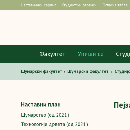
Наставнички сервис
Студентски сервиси
Огласна табла
Факултет
Упиши се
Студ
Шумaрски факултет
Шумарски факултет
Студиј
>
>
Пејз
Наставни план
Шумарство (од 2021.)
Технологијe дрвета (од 2021.)