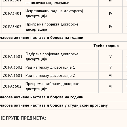
20.РА3301
III
статистичко моделирање
Истраживачки рад на докторској
20.РА3401
IV
дисертацији
Припрема пројекта докторске
20.РА3402
IV
дисертације
 часова активне наставе и бодова на години
Трећа година
Одбрана пројеката докторске
20.РА.3501
V
дисертације
20.РА.3502
Рад на тексту дисертације 1
V
20.РА.3601
Рад на тексту дисертације 2
VI
Припрема одбране докторске
20.РА3602
VI
дисертације
 часова активне наставе и бодова на години
 часова активне наставе и бодова у студијском програму
НЕ ГРУПЕ ПРЕДМЕТА: