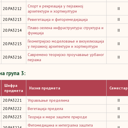
Спорт и рекреација у пејзажној
20.PA3212
II
архитектури и хортикултури
20.PA3213
Ревегетација и фиторемедијација
II
Плаво-зелена инфраструктура: структура и
20.PA3214
II
функција
Геометријско моделовање и визуелизација
20.PA3215
II
у пејзажној архитектури и хортикултури
Савремено теоријско проучавање урбаног
20.PA3216
II
пејзажа
а група 3:
Шифра
Назив предмета
Семестар
предмета
20.PA3221
Управљање пределима
II
20.PA3222
Вегетација предела
II
20.PA3223
Теорија и мере заштите природе
II
Фитомедицина и интегрална заштита
20.PA3224
II