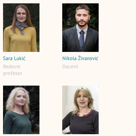
Sara Lukić
Nikola Živanović
Redovni
Docent
profesor