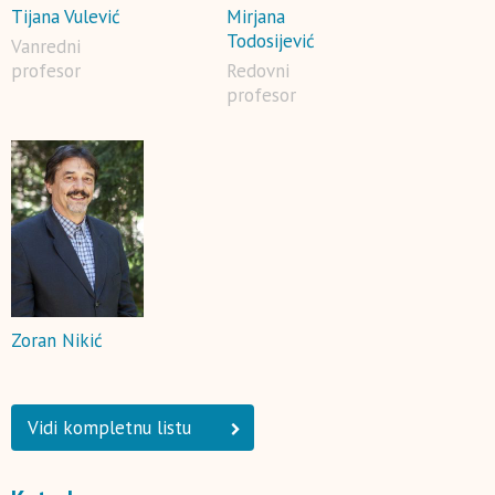
Tijana Vulević
Mirjana
Todosijević
Vanredni
profesor
Redovni
profesor
Zoran Nikić
Vidi kompletnu listu