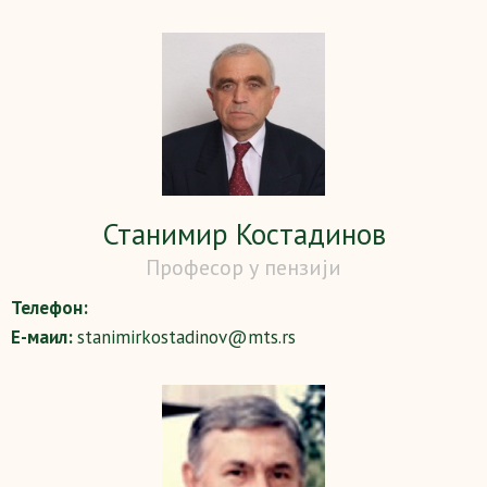
Станимир Костадинов
Професор у пензији
Телефон:
Е-маил:
stanimirkostadinov@mts.rs