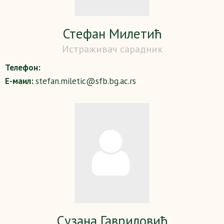
Стефан Милетић
Истраживач сарадник
Телефон:
Е-маил:
stefan.miletic@sfb.bg.ac.rs
Сузана Гавриловић