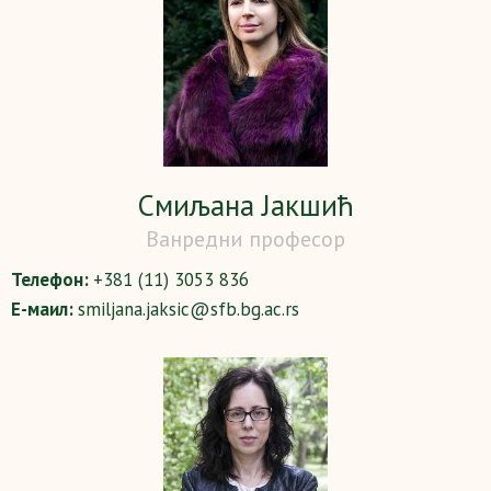
Смиљана Јакшић
Ванредни професор
Телефон:
+381 (11) 3053 836
Е-маил:
smiljana.jaksic@sfb.bg.ac.rs