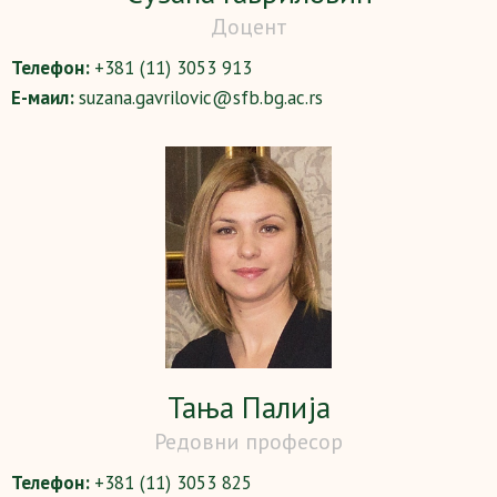
Доцент
Телефон:
+381 (11) 3053 913
Е-маил:
suzana.gavrilovic@sfb.bg.ac.rs
Тања Палија
Редовни професор
Телефон:
+381 (11) 3053 825