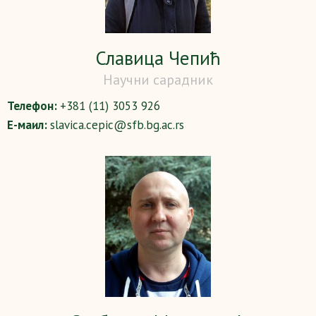
Славица Чепић
Научни сарадник
Телефон:
+381 (11) 3053 926
Е-маил:
slavica.cepic@sfb.bg.ac.rs