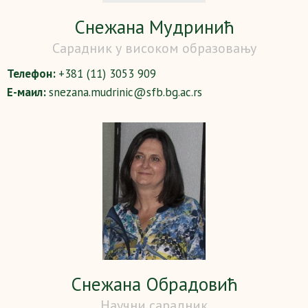
Снежана Мудринић
Сарадник у високом образовању
Телефон:
+381 (11) 3053 909
Е-маил:
snezana.mudrinic@sfb.bg.ac.rs
Снежана Обрадовић
Научни сарадник