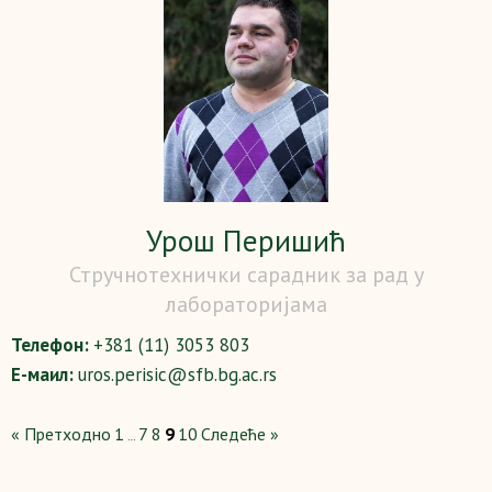
Урош Перишић
Стручнотехнички сарадник за рад у
лабораторијама
Телефон:
+381 (11) 3053 803
Е-маил:
uros.perisic@sfb.bg.ac.rs
« Претходно
1
7
8
9
10
Следеће »
…