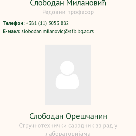
Слободан Милановић
Редовни професор
Телефон:
+381 (11) 3053 882
Е-маил:
slobodan.milanovic@sfb.bg.ac.rs
Слободан Орешчанин
Стручнотехнички сарадник за рад у
лабораторијама