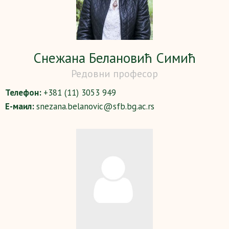
Снежана Белановић Симић
Редовни професор
Телефон:
+381 (11) 3053 949
Е-маил:
snezana.belanovic@sfb.bg.ac.rs