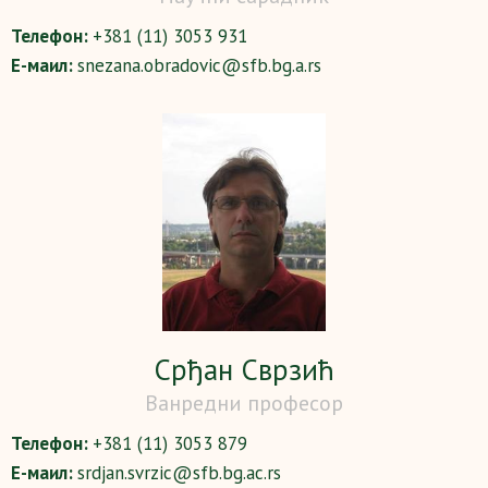
Телефон:
+381 (11) 3053 931
Е-маил:
snezana.obradovic@sfb.bg.a.rs
Срђан Сврзић
Ванредни професор
Телефон:
+381 (11) 3053 879
Е-маил:
srdjan.svrzic@sfb.bg.ac.rs