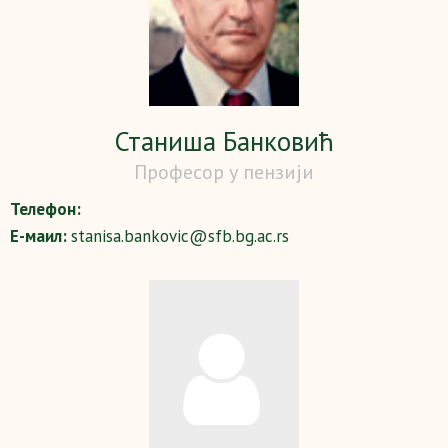
Станиша Банковић
Професор у пензији
Телефон:
Е-маил:
stanisa.bankovic@sfb.bg.ac.rs