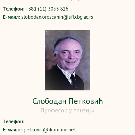
Телефон:
+381 (11) 3053 826
Е-маил:
slobodan.orescanin@sfb.bg.ac.rs
Слободан Петковић
Професор у пензији
Телефон:
Е-маил:
spetkovic@ikomline.net