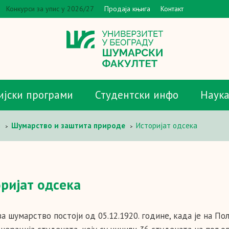
Конкурси за упис у 2026/27
Продаја књига
Контакт
ијски програми
Студентски инфо
Наук
и
Шумарство и заштита природе
Историјат oдсека
>
>
ријат oдсека
за шумарство постоји од 05.12.1920. године, када је на 