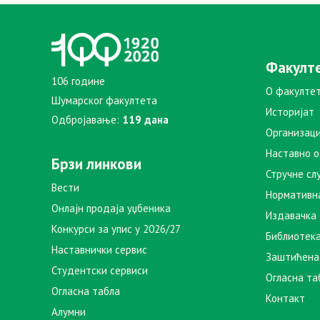
Факулт
106 године
О факулте
Шумарског факултета
Историјат
Одбројавање:
119 дана
Организаци
Наставно 
Брзи линкови
Стручне сл
Вести
Нормативн
Онлајн продаја уџбеника
Издавачка
Конкурси за упис у 2026/27
Библиотек
Наставнички сервис
Заштићена
Студентски сервиси
Огласна та
Огласна табла
Контакт
Алумни