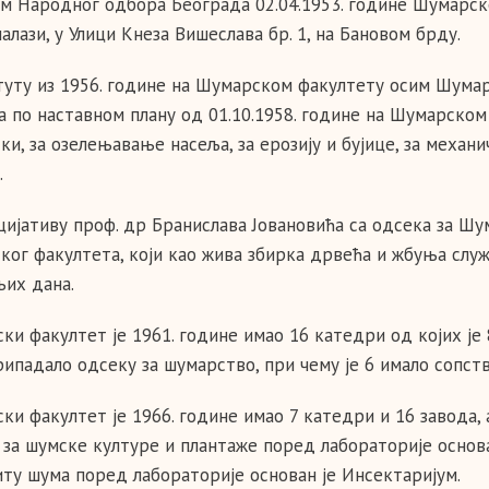
м Народног одбора Београда 02.04.1953. године Шумарско
алази, у Улици Кнеза Вишеслава бр. 1, на Бановом брду.
туту из 1956. године на Шумарском факултету осим Шумар
 а по наставном плану од 01.10.1958. године на Шумарском
ки, за озелењавање насеља, за ерозију и бујице, за механ
.
цијативу проф. др Бранислава Јовановића са одсека за Шу
ког факултета, који као жива збирка дрвећа и жбуња служ
њих дана.
ки факултет је 1961. године имао 16 катедри од којих је
припадало одсеку за шумарство, при чему је 6 имало сопст
и факултет је 1966. године имао 7 катедри и 16 завода, а
 за шумске културе и плантаже поред лабораторије основан
иту шума поред лабораторије основан је Инсектаријум.