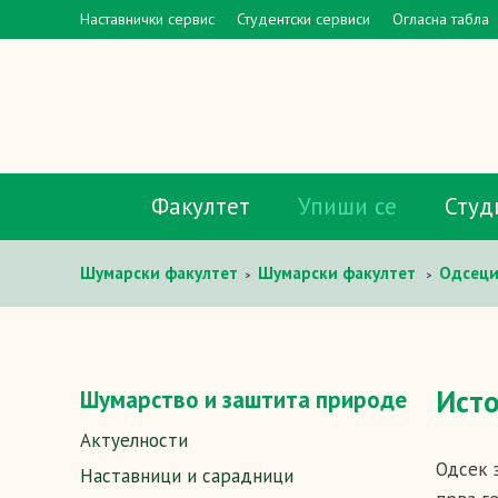
Наставнички сервис
Студентски сервиси
Огласна табла
Факултет
Упиши се
Студ
Шумaрски факултет
Шумарски факултет
Одсец
>
>
Исто
Шумарство и заштита природе
Актуелности
Одсек 
Наставници и сарадници