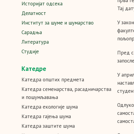
прва г
Историјат oдсека
Тај да
Делатност
У закон
Институт за шуме и шумарство
факулт
Сарадња
пољопр
Литература
Студије
Пред с
запосле
Катедре
У апри
Катедра општих предмета
настав
Катедра семенарства, расадничарства
студен
и пошумљавања
Одлуко
Катедра eкологије шума
самост
Катедра гајења шума
самост
Катедра заштите шума