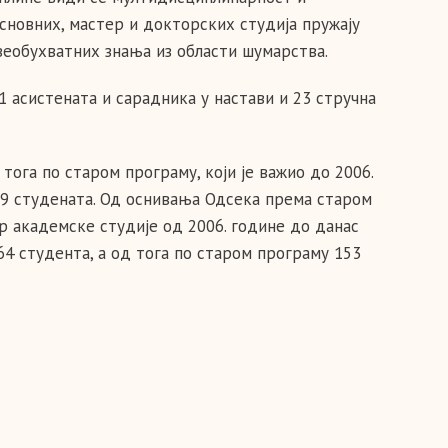
сновних, мастер и докторских студија пружају
еобухватних знања из области шумарства.
1 асистената и сарадника у настави и 23 стручна
ога по старом програму, који је важио до 2006.
219 студената. Од оснивања Одсека према старом
р академске студије од 2006. године до данас
64 студента, а од тога по старом програму 153