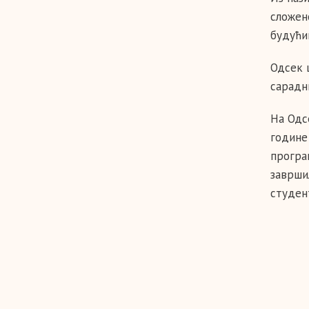
сложен
будући
Одсек 
сарадн
На Одс
године
програ
заврши
студен