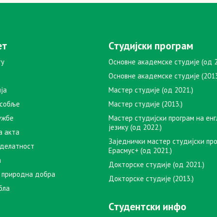
ет
Студијски програм
ту
Основне академске студије (од 2
Основне академске студије (2013
ја
Мастер студије (од 2021.)
особље
Мастер студије (2013.)
ужбе
Мастер студијски програм на ен
језику (од 2022.)
а акта
Заједнички мастер студијски пр
 делатност
Ерасмус+ (од 2021.)
а
Докторске студије (од 2021.)
 природна добра
Докторске студије (2013.)
бла
Студентски инфо