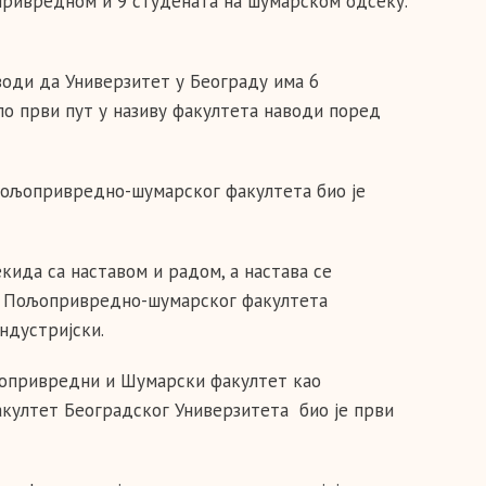
опривредном и 9 студената на шумарском одсеку.
аводи да Универзитет у Београду има 6
по први пут у називу факултета наводи поред
Пољопривредно-шумарског факултета био је
екида са наставом и радом, а настава се
у Пољопривредно-шумарског факултета
ндустријски.
ољопривредни и Шумарски факултет као
култет Београдског Универзитета био је први