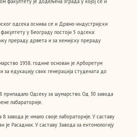
м факултету је додељена зграда у којој се и
ског одсека оснива се и Дрвно-индустријски
 факултету у Београду постоји 5 одсека:
ичку прераду дрвета и за хемијску прераду
марство 1958. године основан је Арборетум
и за едукацију свих генерација студената до
 8 припадало Одсеку за шумарство. Од 30 завода
вене лабараторије.
 8 завода је имало своје лабораторије. У саставу
 је Расадник. У саставу Завода за ентомологију