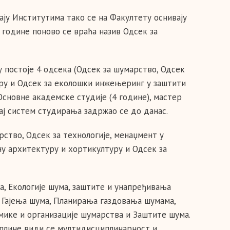
ју Институтима тако се на Факултету оснивају
 године поново се враћа назив Одсек за
постоје 4 одсека (Одсек за шумарство, Одсек
уру и Одсек за еколошки инжењеринг у заштити
 Основне академске студије (4 године), мастер
вај систем студирања задржао се до данас.
ство, Одсек за технологије, менаџмент у
ну архитектуру и хортикултуру и Одсек за
, Екологије шума, заштите и унапређивања
 Гајења шума, Планирања газдовања шумама,
мике и организације шумарства и Заштите шума.
иплине види се мултидисциплинарност и