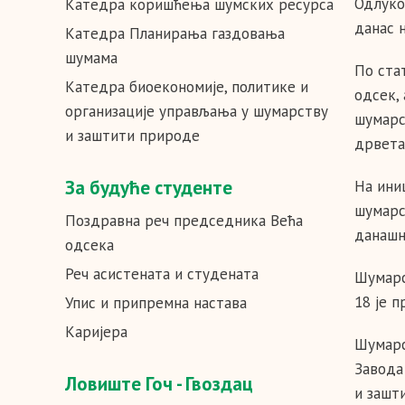
Одлуко
Катедра коришћeња шумских ресурса
данас н
Катедра Планирања газдовања
шумама
По ста
Катедра биоекономије, политике и
одсек,
организације управљања у шумарству
шумарс
и заштити природе
дрвета
За будуће студенте
На ини
шумарс
Поздравна реч председника Већа
данаш
одсека
Реч асистената и студената
Шумарс
18 је 
Упис и припремна настава
Каријера
Шумарск
Завода
Ловиште Гоч - Гвоздац
и зашт