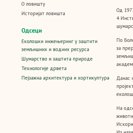
О ловишту
Од 197
Историјат ловишта
4 Инст
шумарс
Одсеци
По Бол
Еколошки инжењеринг у заштити
за пре
земљишних и водних ресурса
земљиш
Шумарство и заштита природе
академ
Технологије дрвета
Пејзажна архитектура и хортикултура
Данас 
пројек
еколош
На одс
животн
Искори
Из наз