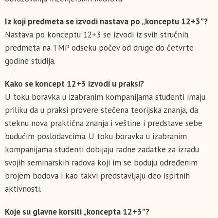
Iz koji predmeta se izvodi nastava po „konceptu 12+3”?
Nastava po konceptu 12+3 se izvodi iz svih stručnih
predmeta na TMP odseku počev od druge do četvrte
godine studija.
Kako se koncept 12+3 izvodi u praksi?
U toku boravka u izabranim kompanijama studenti imaju
priliku da u praksi provere stečena teorijska znanja, da
steknu nova praktična znanja i veštine i predstave sebe
budućim poslodavcima. U toku boravka u izabranim
kompanijama studenti dobijaju radne zadatke za izradu
svojih seminarskih radova koji im se boduju određenim
brojem bodova i kao takvi predstavljaju deo ispitnih
aktivnosti.
Koje su glavne korsiti „koncepta 12+3”?