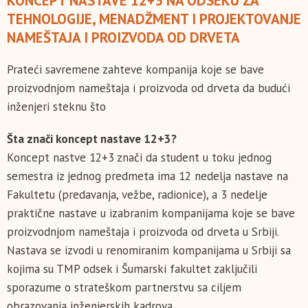
KONCEPT NASTAVE 12+3 NA ODSEKU ZA
TEHNOLOGIJE, MENADŽMENT I PROJEKTOVANJE
NAMEŠTAJA I PROIZVODA OD DRVETA
Prateći savremene zahteve kompanija koje se bave
proizvodnjom nameštaja i proizvoda od drveta da budući
inženjeri steknu što
Šta znači koncept nastave 12+3?
Koncept nastve 12+3 znači da student u toku jednog
semestra iz jednog predmeta ima 12 nedelja nastave na
Fakultetu (predavanja, vežbe, radionice), a 3 nedelje
praktične nastave u izabranim kompanijama koje se bave
proizvodnjom nameštaja i proizvoda od drveta u Srbiji.
Nastava se izvodi u renomiranim kompanijama u Srbiji sa
kojima su TMP odsek i Šumarski fakultet zaključili
sporazume o strateškom partnerstvu sa ciljem
obrazovanja inženjerskih kadrova.