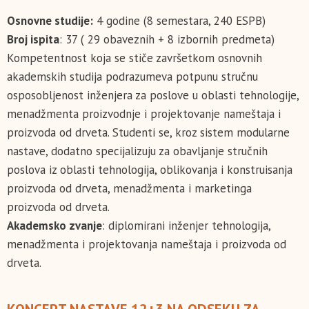
Osnovne studije:
4 godine (8 semestara, 240 ESPB)
Broj ispita
: 37 ( 29 obaveznih + 8 izbornih predmeta)
Kompetentnost koja se stiče završetkom osnovnih
akademskih studija podrazumeva potpunu stručnu
osposobljenost inženjera za poslove u oblasti tehnologije,
menadžmenta proizvodnje i projektovanje nameštaja i
proizvoda od drveta. Studenti se, kroz sistem modularne
nastave, dodatno specijalizuju za obavljanje stručnih
poslova iz oblasti tehnologija, oblikovanja i konstruisanja
proizvoda od drveta, menadžmenta i marketinga
proizvoda od drveta.
Akademsko zvanje
: diplomirani inženjer tehnologija,
menadžmenta i projektovanja nameštaja i proizvoda od
drveta.