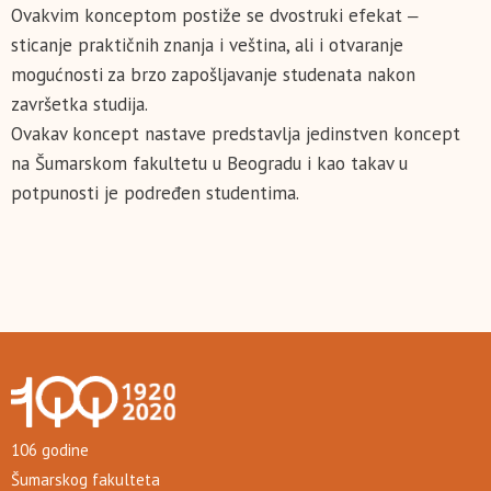
Ovakvim konceptom postiže se dvostruki efekat ‒
sticanje praktičnih znanja i veština, ali i otvaranje
mogućnosti za brzo zapošljavanje studenata nakon
završetka studija.
Ovakav koncept nastave predstavlja jedinstven koncept
na Šumarskom fakultetu u Beogradu i kao takav u
potpunosti je podređen studentima.
106 godine
Šumarskog fakulteta