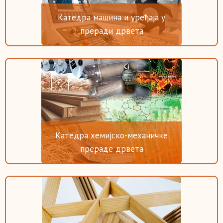
Катедра машина и уређаја у
преради дрвета
Катедра хемијско-механичке
прераде дрвета