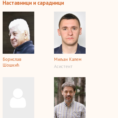
Наставници и сарадници
Борислав
Миљан Калем
Шошкић
Асистент