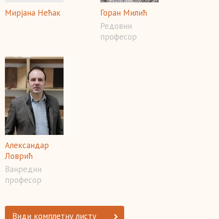
Мирјана Нећак
Горан Милић
Редовни
професор
Александар
Ловрић
Ванредни
професор
Види комплетну листу