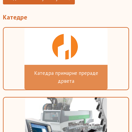
Катедре
Катедра примарне прераде
дрвета