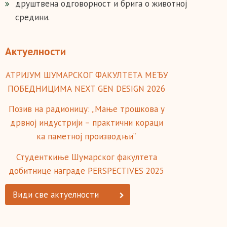
друштвена одговорност и брига о животној
средини.
Актуелности
АТРИЈУМ ШУМАРСКОГ ФАКУЛТЕТА МЕЂУ
ПОБЕДНИЦИМА NEXT GEN DESIGN 2026
Позив на радионицу: „Мање трошкова у
дрвној индустрији – практични кораци
ка паметној производњи“
Студенткиње Шумарског факултета
добитнице награде PERSPECTIVES 2025
Види све актуелности