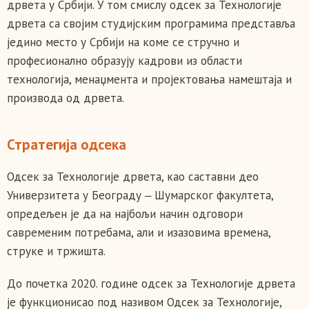
дрвета у Србији. У том смислу oдсек за Технологије
дрвета са својим студијским програмима представља
једино место у Србији на коме се стручно и
професионално образују кадрови из области
технологија, менаџмента и пројектовања намештаја и
производа од дрвета.
Стратегија одсека
Одсек за Технологије дрвета, као саставни део
Универзитета у Београду ‒ Шумарског факултета,
опредељен је да на најбољи начин одговори
савременим потребама, али и изазовима времена,
струке и тржишта.
До почетка 2020. године одсек за Технологије дрвета
је функционисао под називом Одсек за Технологије,