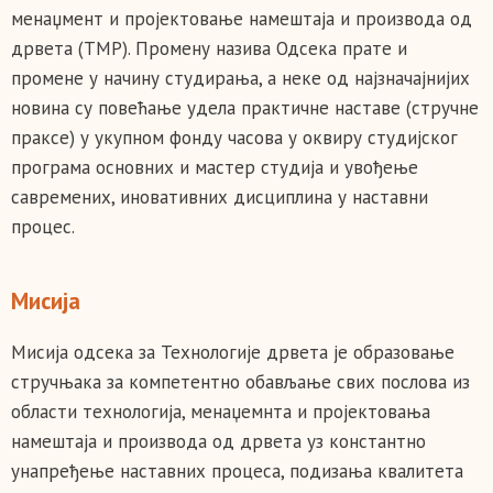
менаџмент и пројектовање намештаја и производа од
дрвета (TMP). Промену назива Одсека прате и
промене у начину студирања, а неке од најзначајнијих
новина су повећање удела практичне наставе (стручне
праксе) у укупном фонду часова у оквиру студијског
програма основних и мастер студија и увођење
савремених, иновативних дисциплина у наставни
процес.
Мисија
Mисиja одсека за Технологије дрвета је oбрaзoвaњe
стручњaкa зa кoмпeтeнтнo oбaвљaњe свих пoслoвa из
oблaсти тeхнoлoгиja, мeнaџeмнтa и прojeктoвaњa
нaмeштaja и прoизвoдa oд дрвeтa уз константно
унапређење наставних процеса, подизања квалитета