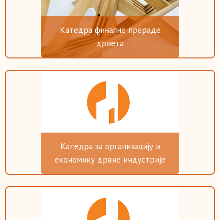
Катедра финалне прераде
дрвета
Катедра за организацију и
економику дрвне индустрије