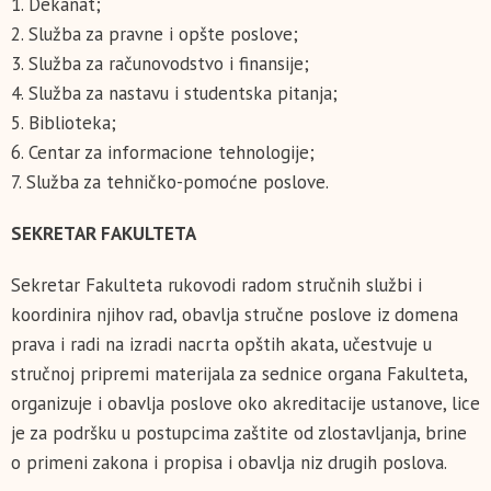
1. Dekanat;
2. Služba za pravne i opšte poslove;
3. Služba za računovodstvo i finansije;
4. Služba za nastavu i studentska pitanja;
5. Biblioteka;
6. Centar za informacione tehnologije;
7. Služba za tehničko-pomoćne poslove.
SEKRETAR FAKULTETA
Sekretar Fakulteta rukovodi radom stručnih službi i
koordinira njihov rad, obavlja stručne poslove iz domena
prava i radi na izradi nacrta opštih akata, učestvuje u
stručnoj pripremi materijala za sednice organa Fakulteta,
organizuje i obavlja poslove oko akreditacije ustanove, lice
je za podršku u postupcima zaštite od zlostavljanja, brine
o primeni zakona i propisa i obavlja niz drugih poslova.