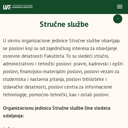
+
Stručne službe
U okviru organizacione jedinice Stručne službe obavljaju
se poslovi koji su od zajedničkog interesa za obavljanje
osnovne delatnosti Fakulteta. To su sledeći stručni,
administrativni i tehnički poslovi: pravni, kadrovski i opšti
poslovi, finansijsko‑materijalni poslovi, poslovi vezani za
studentska i nastavna pitanja, poslovi biblioteke i
izdavačke delatnosti, poslovi centra za informacione
tehnologije, pomoćno‑tehnički, kao i ostali poslovi.
Organizacionu jedinicu Stručne službe čine sledeća
odeljenja: