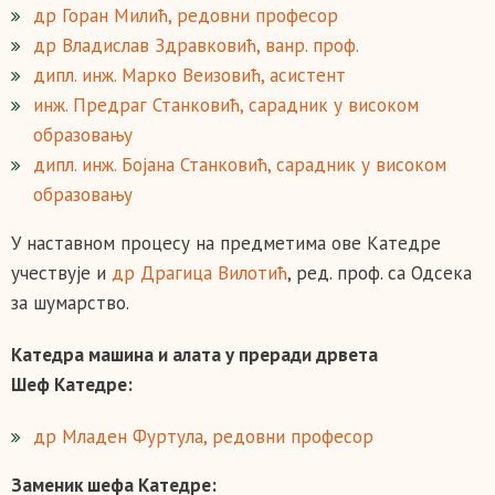
др Горан Милић, редовни професор
др Владислав Здравковић, ванр. проф.
дипл. инж. Марко Веизовић, асистент
инж. Предраг Станковић,
сарадник у високом
образовању
дипл. инж. Бојана Станковић,
сарадник у високом
образовању
У наставном процесу на предметима ове Катедре
учествује и
др Драгица Вилотић
, ред. проф. са Одсека
за шумарство.
Катедра машина и алата у преради дрвета
Шеф Катедре:
др Младен Фуртула, редовни професор
Заменик шефа Катедре: