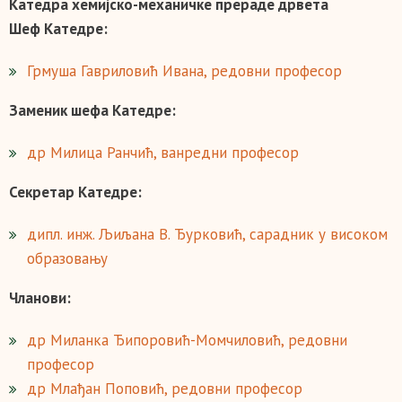
Катедра хемијско-механичке прераде дрвета
Шеф Катедре:
Грмуша Гавриловић Ивана, редовни професор
Заменик шефа Катедре:
др Милица Ранчић, ванредни професор
Секретар Катедре:
дипл. инж. Љиљана В. Ђурковић, сарадник у високом
образовању
Чланови:
др Миланка Ђипоровић-Момчиловић, редовни
професор
др Млађан Поповић, редовни професор