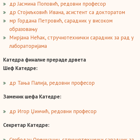
др Јасмина Поповић, редовни професор
др Стојиљковић Ивана, асистент са докторатом
мр Гордана Петровић,
сарадник у високом
образовању
Mирјана Нећак, стручнотехнички сарадник за рад у
лабораторијама
Катедра финалне прераде дрвета
Шеф Катедре:
др Тања Палија, редовни професор
Заменик шефа Катедре:
др Игор Џинчић, редовни професор
Секретар Катедре:
Слободан Орешчанин, стручнотехнички сарадник за