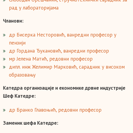
рад у лабораторијама
Чланови:
др Бисерка Несторовић, ванредни професор у
пензији
др Гордана Ђукановић, ванредни професор
мр Јелена Матић, редовни професор
дипл. инж Желимир Марковић, сарадник у високом
образовању
Катедра организације и економике дрвне индустрије
Шеф Катедре:
др Бранко Главоњић, редовни професор
Заменик шефа Катедре: