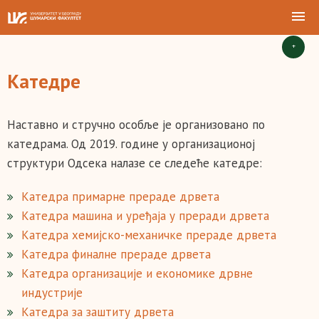
+
Катедре
Наставно и стручно особље је организовано по
катедрама. Од 2019. године у организационој
структури Одсека налазе се следеће катедре:
Катедра примарне прераде дрвета
Катедра машина и уређаја у преради дрвета
Катедра хемијско-механичке прераде дрвета
Катедра финалне прераде дрвета
Катедра организације и економике дрвне
индустрије
Катедра за заштиту дрвета