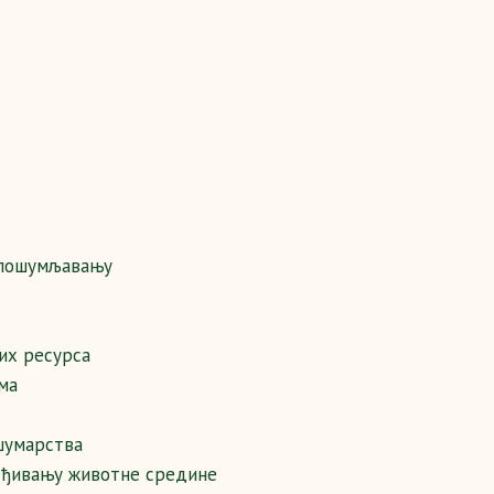
 пошумљавању
их ресурса
ма
шумарства
ређивању животне средине