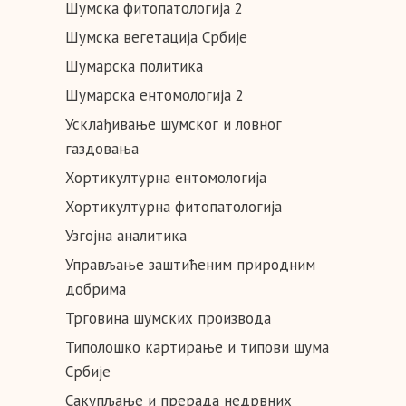
Шумска фитопатологија 2
Шумска вегетација Србије
Шумарска политика
Шумарска ентомологија 2
Усклађивање шумског и ловног
газдовања
Хортикултурна ентомологија
Хортикултурна фитопатологија
Узгојна аналитика
Управљање заштићеним природним
добрима
Трговина шумских производа
Типолошко картирање и типови шума
Србије
Сакупљање и прерада недрвних