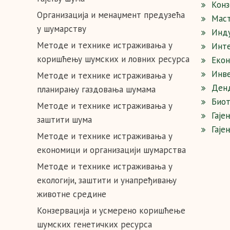
Конз
Организација и менаџмент предузећа
Мас
у шумарству
Инду
Методе и технике истраживања у
Инте
коришћењу шумских и ловних ресурса
Екон
Инв
Методе и технике истраживања у
Денд
планирању газдовања шумама
Биот
Методе и технике истраживања у
Гаје
заштити шума
Гаје
Методе и технике истраживања у
eкономици и организацији шумарства
Методе и технике истраживања у
екологији, заштити и унапређивању
животне средине
Конзервација и усмерено коришћење
шумских генетичких ресурса