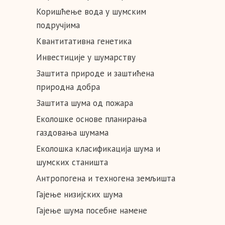
Коришћење вода у шумским
подручјима
Квантитативна генетика
Инвестиције у шумарству
Заштита природе и заштићена
природна добра
Заштита шума од пожара
Еколошке основе планирања
газдовања шумама
Еколошка клaсификација шума и
шумских станишта
Антропогена и техногена земљишта
Гајење низијских шума
Гајење шума посебне намене