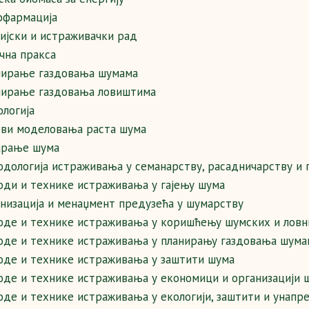
офармација
ијски и истраживачки рад
чна пракса
нирање газдовања шумама
нирање газдовања ловиштима
логија
ви моделовања раста шума
арање шума
дологија истраживања у семанарству, расадничарству и
ди и технике истраживања у гајењу шума
низација и менаџмент предузећа у шумарству
де и технике истраживања у коришћењу шумских и ловн
де и технике истраживања у планирању газдовања шума
де и технике истраживања у заштити шума
де и технике истраживања у eкономици и организацији 
де и технике истраживања у екологији, заштити и унап