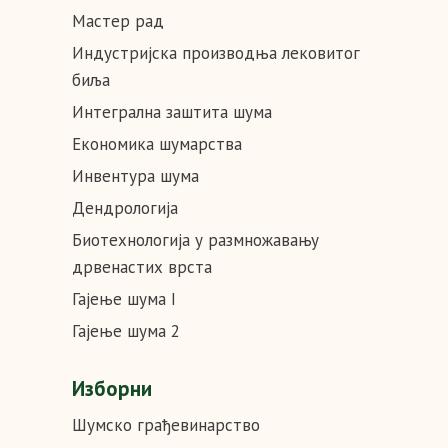
Мастер рад
Индустријска производња лековитог
биља
Интегрална заштита шума
Економика шумарства
Инвентура шума
Дендрологија
Биотехнологија у размножавању
дрвенастих врста
Гајење шума I
Гајење шума 2
Изборни
Шумско грађевинарство