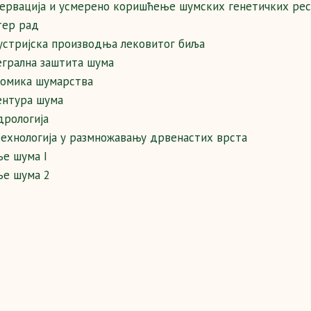
ервација и усмерено коришћење шумских генетичких рес
тер рад
стријска производња лековитог биља
грална заштита шума
омика шумарства
ентура шума
рологија
ехнологија у размножавању дрвенастих врста
ње шума I
ње шума 2