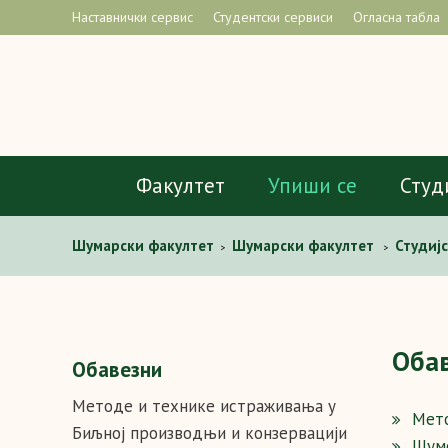
Наставнички сервис
Студентски сервиси
Огласна табла
Факултет
Упиши се
Студ
Шумaрски факултет
Шумарски факултет
Студиј
>
>
Оба
Обавезни
Методe и технике истраживања у
Мето
Биљној производњи и конзервацији
Шумс