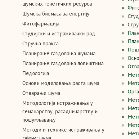
шумских генетичких ресурса
Фит
Шумска биомаса за енергију
Студ
Фитофармација
Стру
Пла
Студијски и истраживачки рад
Пла
Стручна пракса
Педо
Планирање газдовања шумама
Осно
Планирање газдовања ловиштима
Отв
Педологија
Мето
Основи моделовања раста шума
Мето
Орга
Отварање шума
Мето
Методологија истраживања у
Мето
семанарству, расадничарству и
Мето
пошумљавању
Мето
Методи и технике истраживања у
Мето
гајењу шума