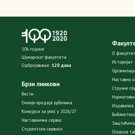
Факулт
106 године
О факулте
Шумарског факултета
Историјат
Одбројавање:
120 дана
Организаци
Наставно 
Брзи линкови
Стручне сл
Вести
Нормативн
Онлајн продаја уџбеника
Издавачка
Конкурси за упис у 2026/27
Библиотек
Наставнички сервис
Заштићена
Студентски сервиси
Огласна та