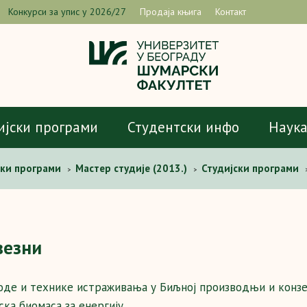
Конкурси за упис у 2026/27
Продаја књига
Контакт
ијски програми
Студентски инфо
Наук
ски програми
Мастер студије (2013.)
Студијски програми
>
>
везни
дe и технике истраживања у Биљној производњи и конзе
ка биомаса за енергију