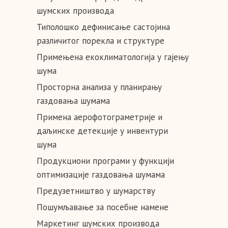
шумских производа
Типолошко дефинисање састојина
различитог порекла и структуре
Примењена екоклиматологија у гајењу
шума
Просторна анализа у планирању
газдовања шумама
Примена аерофотограметрије и
даљинске детекције у инвентури
шума
Продукциони програми у функцији
оптимизације газдовања шумама
Предузетништво у шумарству
Пошумљавање за посебне намене
Маркетинг шумских производа