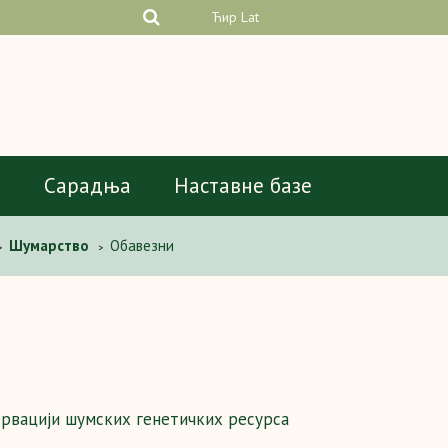
Ћир
Lat
а
Сарадња
Наставне базе
Шумарство
Обавезни
>
>
рвацији шумских генетичких ресурса